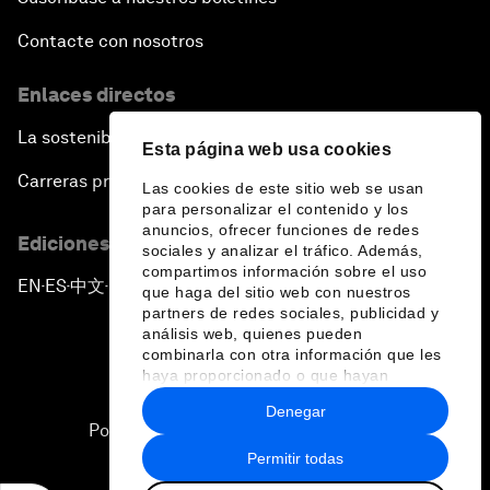
Contacte con nosotros
Enlaces directos
La sostenibilidad en el Foro
Esta página web usa cookies
Carreras profesionales
Las cookies de este sitio web se usan
para personalizar el contenido y los
anuncios, ofrecer funciones de redes
Ediciones en otros idiomas
sociales y analizar el tráfico. Además,
compartimos información sobre el uso
EN
ES
中文
日本語
▪
▪
▪
que haga del sitio web con nuestros
partners de redes sociales, publicidad y
análisis web, quienes pueden
combinarla con otra información que les
haya proporcionado o que hayan
recopilado a partir del uso que haya
Denegar
hecho de sus servicios.
Política de privacidad y normas de uso
Permitir todas
Sitemap