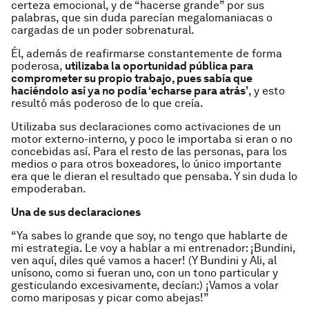
certeza emocional, y de “hacerse grande” por sus
palabras, que sin duda parecían megalomaniacas o
cargadas de un poder sobrenatural.
Él, además de reafirmarse constantemente de forma
poderosa,
utilizaba la oportunidad pública para
comprometer su propio trabajo, pues sabía que
haciéndolo así ya no podía ‘echarse para atrás’
, y esto
resultó más poderoso de lo que creía.
Utilizaba sus declaraciones como activaciones de un
motor externo-interno, y poco le importaba si eran o no
concebidas así. Para el resto de las personas, para los
medios o para otros boxeadores, lo único importante
era que le dieran el resultado que pensaba. Y sin duda lo
empoderaban.
Una de sus declaraciones
“Ya sabes lo grande que soy, no tengo que hablarte de
mi estrategia. Le voy a hablar a mi entrenador: ¡Bundini,
ven aquí, diles qué vamos a hacer! (Y Bundini y Ali, al
unísono, como si fueran uno, con un tono particular y
gesticulando excesivamente, decían:) ¡Vamos a volar
como mariposas y picar como abejas!”