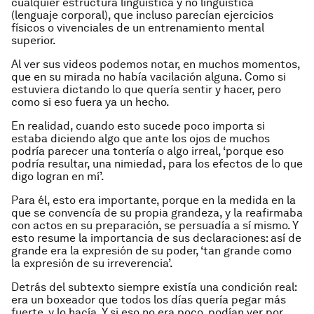
cualquier estructura lingüística y no lingüística
(lenguaje corporal), que incluso parecían ejercicios
físicos o vivenciales de un entrenamiento mental
superior.
Al ver sus videos podemos notar, en muchos momentos,
que en su mirada no había vacilación alguna. Como si
estuviera dictando lo que quería sentir y hacer, pero
como si eso fuera ya un hecho.
En realidad, cuando esto sucede poco importa si
estaba diciendo algo que ante los ojos de muchos
podría parecer una tontería o algo irreal, ‘porque eso
podría resultar, una nimiedad, para los efectos de lo que
digo logran en mí’.
Para él, esto era importante, porque en la medida en la
que se convencía de su propia grandeza, y la reafirmaba
con actos en su preparación, se persuadía a sí mismo. Y
esto resume la importancia de sus declaraciones: así de
grande era la expresión de su poder, ‘tan grande como
la expresión de su irreverencia’.
Detrás del subtexto siempre existía una condición real:
era un boxeador que todos los días quería pegar más
fuerte, y lo hacía. Y si eso no era poco, podían ver por