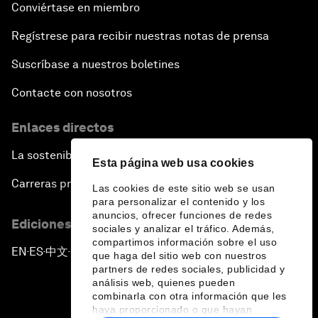
Conviértase en miembro
Regístrese para recibir nuestras notas de prensa
Suscríbase a nuestros boletines
Contacte con nosotros
Enlaces directos
La sostenibilidad en el Foro
Esta página web usa cookies
Carreras profesionales
Las cookies de este sitio web se usan
para personalizar el contenido y los
anuncios, ofrecer funciones de redes
Ediciones en otros idiomas
sociales y analizar el tráfico. Además,
compartimos información sobre el uso
EN
ES
中文
日本語
▪
▪
▪
que haga del sitio web con nuestros
partners de redes sociales, publicidad y
análisis web, quienes pueden
combinarla con otra información que les
haya proporcionado o que hayan