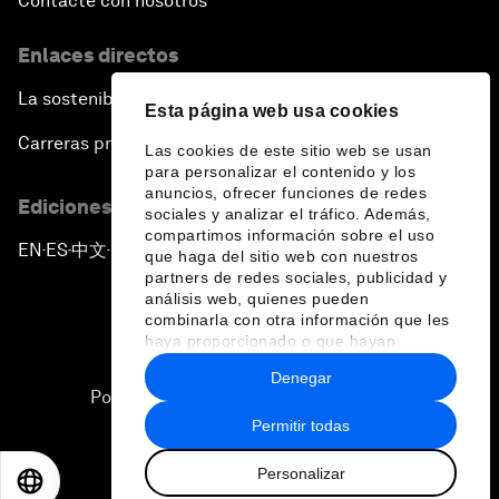
Contacte con nosotros
Enlaces directos
La sostenibilidad en el Foro
Esta página web usa cookies
Carreras profesionales
Las cookies de este sitio web se usan
para personalizar el contenido y los
anuncios, ofrecer funciones de redes
Ediciones en otros idiomas
sociales y analizar el tráfico. Además,
compartimos información sobre el uso
EN
ES
中文
日本語
▪
▪
▪
que haga del sitio web con nuestros
partners de redes sociales, publicidad y
análisis web, quienes pueden
combinarla con otra información que les
haya proporcionado o que hayan
recopilado a partir del uso que haya
Denegar
hecho de sus servicios.
Política de privacidad y normas de uso
Permitir todas
Sitemap
Personalizar
©
2026
Foro Económico Mundial
EN
ES
中文
日本語