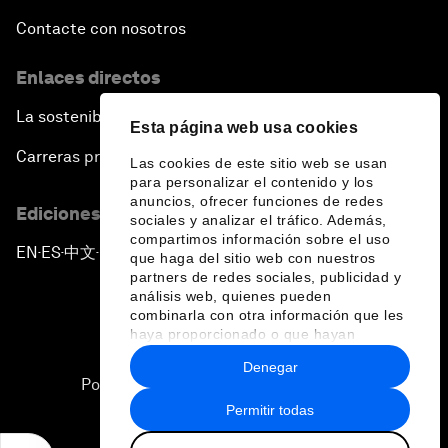
Contacte con nosotros
Enlaces directos
La sostenibilidad en el Foro
Esta página web usa cookies
Carreras profesionales
Las cookies de este sitio web se usan
para personalizar el contenido y los
anuncios, ofrecer funciones de redes
Ediciones en otros idiomas
sociales y analizar el tráfico. Además,
compartimos información sobre el uso
EN
ES
中文
日本語
▪
▪
▪
que haga del sitio web con nuestros
partners de redes sociales, publicidad y
análisis web, quienes pueden
combinarla con otra información que les
haya proporcionado o que hayan
recopilado a partir del uso que haya
Denegar
hecho de sus servicios.
Política de privacidad y normas de uso
Permitir todas
Sitemap