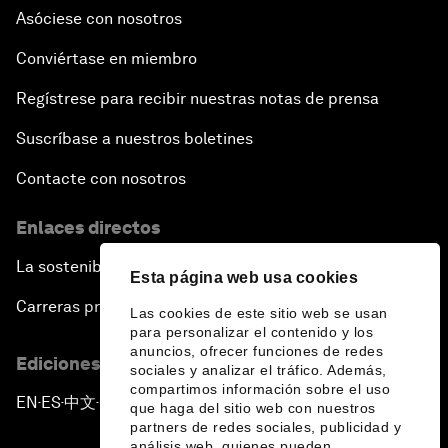
Asóciese con nosotros
Conviértase en miembro
Regístrese para recibir nuestras notas de prensa
Suscríbase a nuestros boletines
Contacte con nosotros
Enlaces directos
La sostenibilidad en el Foro
Esta página web usa cookies
Carreras profesionales
Las cookies de este sitio web se usan
para personalizar el contenido y los
anuncios, ofrecer funciones de redes
Ediciones en otros idiomas
sociales y analizar el tráfico. Además,
compartimos información sobre el uso
EN
ES
中文
日本語
▪
▪
▪
que haga del sitio web con nuestros
partners de redes sociales, publicidad y
análisis web, quienes pueden