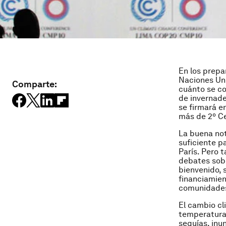
En los prepa
Naciones Uni
Comparte:
cuánto se co
de invernade
se firmará e
más de 2º Cel
La buena not
suficiente p
París. Pero 
debates sobr
bienvenido, 
financiamien
comunidades
El cambio cl
temperatura
sequías, inu