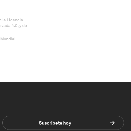
 la Licencia
vada 4.0, y de
 Mundial.
Suscríbete hoy