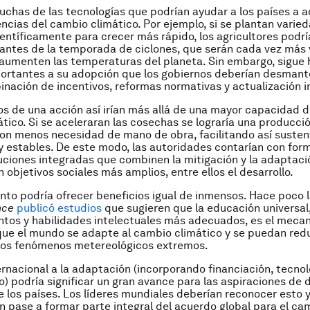
uchas de las tecnologías que podrían ayudar a los países a 
ncias del cambio climático. Por ejemplo, si se plantan varie
entíficamente para crecer más rápido, los agricultores podrí
antes de la temporada de ciclones, que serán cada vez más 
aumenten las temperaturas del planeta. Sin embargo, sigue
ortantes a su adopción que los gobiernos deberían desmante
nación de incentivos, reformas normativas y actualización in
os de una acción así irían más allá de una mayor capacidad de
tico. Si se aceleraran las cosechas se lograría una producci
con menos necesidad de mano de obra, facilitando así susten
y estables. De este modo, las autoridades contarían con for
uciones integradas que combinen la mitigación y la adaptaci
 objetivos sociales más amplios, entre ellos el desarrollo.
nto podría ofrecer beneficios igual de inmensos. Hace poco 
nce
publicó estudios
que sugieren que la educación universal,
ntos y habilidades intelectuales más adecuados, es el mec
que el mundo se adapte al cambio climático y se puedan redu
 los fenómenos metereológicos extremos.
ernacional a la adaptación (incorporando financiación, tecnol
) podría significar un gran avance para las aspiraciones de d
e los países. Los líderes mundiales deberían reconocer esto 
n pase a formar parte integral del acuerdo global para el ca