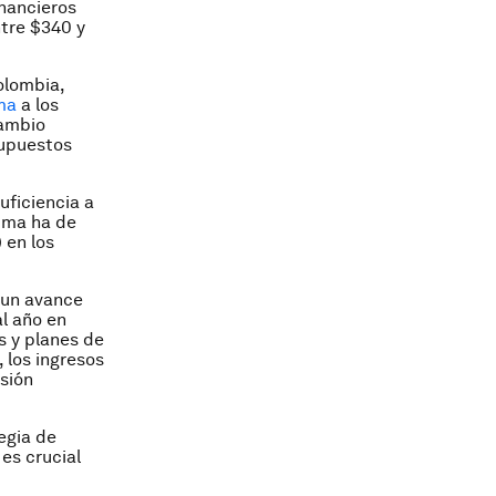
financieros
tre $340 y
olombia,
ma
a los
cambio
supuestos
uficiencia a
lima ha de
 en los
 un avance
al año en
s y planes de
 los ingresos
isión
egia de
es crucial