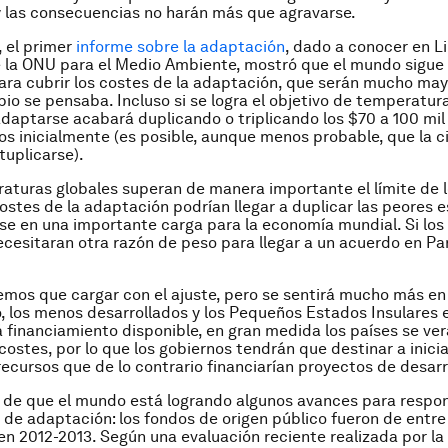
y las consecuencias no harán más que agravarse.
 el primer
informe sobre la adaptación
, dado a conocer en L
la ONU para el Medio Ambiente, mostró que el mundo sigue 
ra cubrir los costes de la adaptación, que serán mucho may
ipio se pensaba. Incluso si se logra el objetivo de temperatur
adaptarse acabará duplicando o triplicando los $70 a 100 mil 
s inicialmente (es posible, aunque menos probable, que la ci
tuplicarse).
raturas globales superan de manera importante el límite de 
costes de la adaptación podrían llegar a duplicar las peores 
se en una importante carga para la economía mundial. Si los 
cesitaran otra razón de peso para llegar a un acuerdo en Parí
mos que cargar con el ajuste, pero se sentirá mucho más en 
o, los menos desarrollados y los Pequeños Estados Insulares e
á financiamiento disponible, en gran medida los países se ve
 costes, por lo que los gobiernos tendrán que destinar a inici
ecursos que de lo contrario financiarían proyectos de desarr
de que el mundo está logrando algunos avances para respon
de adaptación: los fondos de origen público fueron de entre
 en 2012-2013. Según una evaluación reciente realizada por la