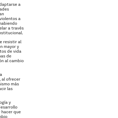
adaptarse a
dades
an
violentos a
 habiendo
lar a través
stitucional.
 resistir al
ón mayor y
tos de vida
mas de
ón al cambio
la
 al ofrecer
anismo más
cir las
ogía y
esarrollo
y hacer que
mbio