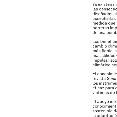
Ya existen m
las consecue
diseñadas ci
cosecharlas 
medida que 
barreras imp
de una combi
Los benefici
cambio climá
más fiable, 
más sólidos 
impulsar sol
climático con
El conocimie
revista
Scie
los instrume
eficaz para 
víctimas de
El apoyo int
conocimiento
sostenible d
la adaptació