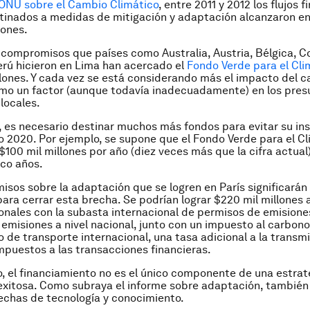
 ONU sobre el Cambio Climático
, entre 2011 y 2012 los flujos 
tinados a medidas de mitigación y adaptación alcanzaron en
lones.
 compromisos que países como Australia, Austria, Bélgica, C
rú hicieron en Lima han acercado el
Fondo Verde para el Cli
llones. Y cada vez se está considerando más el impacto del 
omo un factor (aunque todavía inadecuadamente) en los pre
 locales.
 es necesario destinar muchos más fondos para evitar su ins
ño 2020. Por ejemplo, se supone que el Fondo Verde para el C
$100 mil millones por año (diez veces más que la cifra actual)
co años.
sos sobre la adaptación que se logren en París significarán
ara cerrar esta brecha. Se podrían lograr $220 mil millones 
onales con la subasta internacional de permisos de emisione
emisiones a nivel nacional, junto con un impuesto al carbono,
 de transporte internacional, una tasa adicional a la transm
impuestos a las transacciones financieras.
, el financiamiento no es el único componente de una estrat
xitosa. Como subraya el informe sobre adaptación, también 
rechas de tecnología y conocimiento.