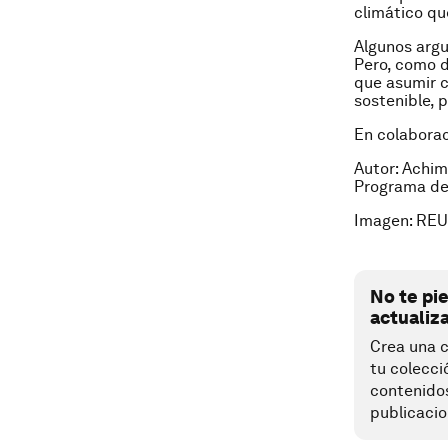
climático qu
Algunos arg
Pero, como d
que asumir c
sostenible, 
En colabora
Autor: Achim
Programa de
Imagen: REU
No te pi
actualiz
Crea una c
tu colecci
contenido
publicacio