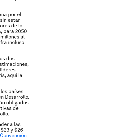
ima por el
sin estar
ores de lo
a, para 2050
millones al
fra incluso
los dos
estimaciones,
líderes
s, aquí la
los países
n Desarrollo.
rán obligados
ativas de
ollo.
der a las
 $23 y $26
Convención