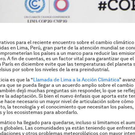
rativos para el reciente encuentro sobre el cambio climático
das en Lima, Perú, gran parte de la atención mundial se con
mprometerían los países a un marco para reducir las emisio
ro. A fin de cuentas, es un factor vital para garantizar que e
n París en diciembre evite que las temperaturas del planeta 
sius por sobre los niveles de la era preindustrial.
icia es que la “
Llamada de Lima a la Acción Climática
” avanz
ara que se pueda llegar a un acuerdo amplio sobre el cambio 
también dejó muchas preguntas sin responder, lo que se reflej
e la adaptación. Si bien el nuevo énfasis que aporta este t
se hace necesario un mayor nivel de articulación sobre cómo l
to, la tecnología y el conocimiento que necesitan los países, 
 y los ecosistemas para abordarlo.
imático ha llegado para quedarse, incluso si limitamos el au
s globales. Las comunidades ya están teniendo que enfrenta
ndaciones y otros problemas meteorológicos con mayor inten