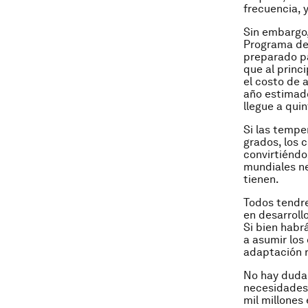
frecuencia, 
Sin embargo,
Programa de 
preparado pa
que al princ
el costo de 
año estimado
llegue a quin
Si las tempe
grados, los 
convirtiéndo
mundiales ne
tienen.
Todos tendre
en desarroll
Si bien habr
a asumir los
adaptación r
No hay duda 
necesidades 
mil millones