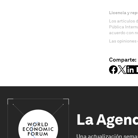
Licencia y rep
Los artículos 
Pública Inter
acuerdo con n
Las opiniones 
Comparte:
La Agen
Una actualización sema