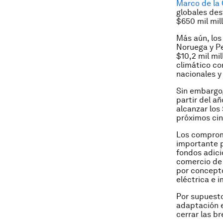
Marco de la
globales des
$650 mil mil
Más aún, los
Noruega y Pe
$10,2 mil mi
climático c
nacionales y
Sin embargo,
partir del a
alcanzar los 
próximos cin
Los compromi
importante p
fondos adici
comercio de 
por concepto
eléctrica e 
Por supuesto
adaptación e
cerrar las b