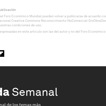
ublicación
del Foro Económico Mundial pueden volver a publicarse de acuerdo con
nacional Creative Commons Reconocimiento-NoComercial-SinObraDeri
uestras condiciones de uso.
expresadas en este artículo son las del autor y no del Foro Económico
da
Semanal
nal de los temas más