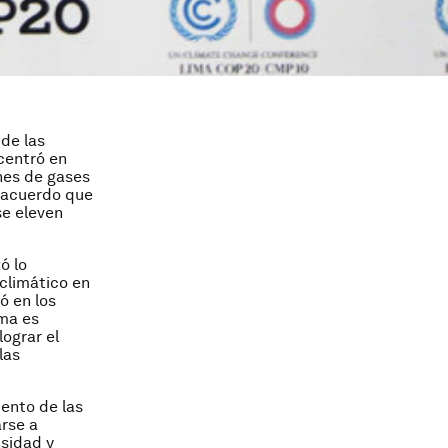
 de las
centró en
nes de gases
l acuerdo que
se eleven
ó lo
climático en
ó en los
ema es
ograr el
las
mento de las
rse a
sidad y