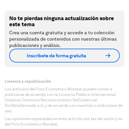
No te pierdas ninguna actualización sobre
este tema
Crea una cuenta gratuita y accede a tu colección
personalizada de contenidos con nuestras últimas
publicaciones y análisis.
Inscríbete de forma gratuita
Licencia y republicación
Los artículos del Foro Económico Mundial pueden volver a
publicarse de acuerdo con la Licencia Pública Internacional
Creative Commons Reconocimiento-NoComercial-
SinObraDerivada 4.0, y de acuerdo con nuestras condiciones de
uso.
Las opiniones expresadas en este artículo son las del autor y no
del Foro Económico Mundial.