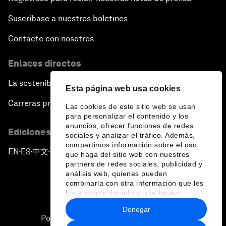
Suscríbase a nuestros boletines
Contacte con nosotros
Enlaces directos
La sostenibilidad en el Foro
Esta página web usa cookies
Carreras profesionales
Las cookies de este sitio web se usan
para personalizar el contenido y los
anuncios, ofrecer funciones de redes
Ediciones en otros idiomas
sociales y analizar el tráfico. Además,
compartimos información sobre el uso
EN
ES
中文
日本語
▪
▪
▪
que haga del sitio web con nuestros
partners de redes sociales, publicidad y
análisis web, quienes pueden
combinarla con otra información que les
haya proporcionado o que hayan
recopilado a partir del uso que haya
Denegar
hecho de sus servicios.
Política de privacidad y normas de uso