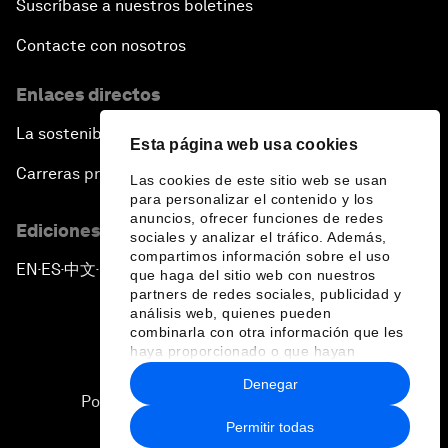
Suscríbase a nuestros boletines
Contacte con nosotros
Enlaces directos
La sostenibilidad en el Foro
Esta página web usa cookies
Carreras profesionales
Las cookies de este sitio web se usan
para personalizar el contenido y los
anuncios, ofrecer funciones de redes
Ediciones en otros idiomas
sociales y analizar el tráfico. Además,
compartimos información sobre el uso
EN
ES
中文
日本語
▪
▪
▪
que haga del sitio web con nuestros
partners de redes sociales, publicidad y
análisis web, quienes pueden
combinarla con otra información que les
haya proporcionado o que hayan
recopilado a partir del uso que haya
Denegar
hecho de sus servicios.
Política de privacidad y normas de uso
Permitir todas
Sitemap