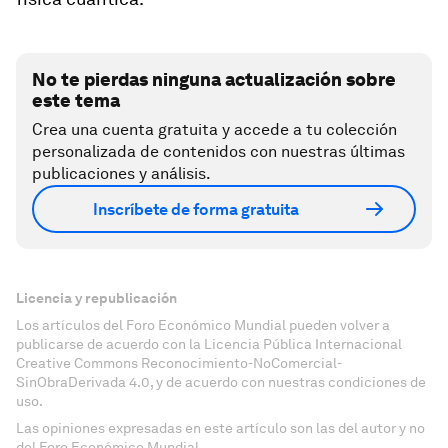
No te pierdas ninguna actualización sobre
este tema
Crea una cuenta gratuita y accede a tu colección
personalizada de contenidos con nuestras últimas
publicaciones y análisis.
Inscríbete de forma gratuita
Licencia y republicación
Los artículos del Foro Económico Mundial pueden volver a
publicarse de acuerdo con la Licencia Pública Internacional
Creative Commons Reconocimiento-NoComercial-
SinObraDerivada 4.0, y de acuerdo con nuestras condiciones de
uso.
Las opiniones expresadas en este artículo son las del autor y no
del Foro Económico Mundial.