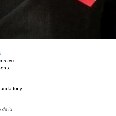
e
presivo
mente
 fundador y
 de la