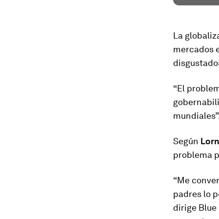
La globaliz
mercados em
disgustado
“El problem
gobernabili
mundiales”
Según
Lorn
problema p
“Me convert
padres lo p
dirige Blue