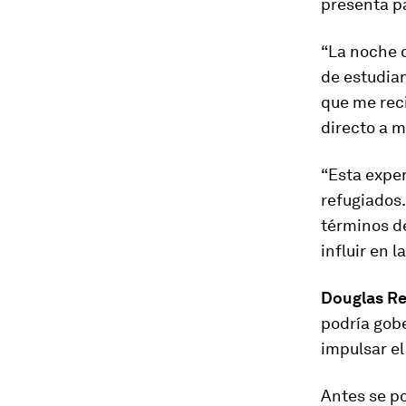
presenta pa
“La noche d
de estudian
que me reci
directo a m
“Esta exper
refugiados.
términos de
influir en l
Douglas Re
podría gobe
impulsar el
Antes se p