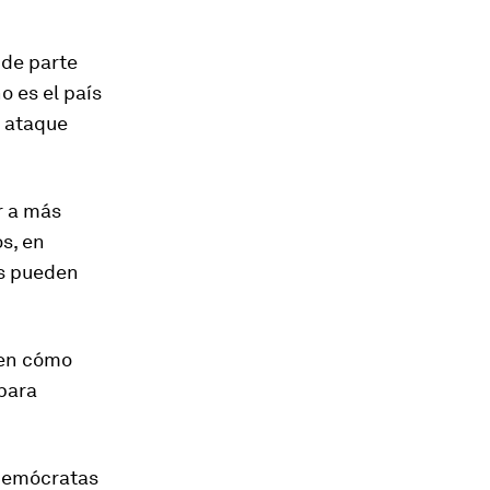
 de parte
o es el país
n ataque
r a más
os, en
es pueden
 en cómo
 para
 demócratas