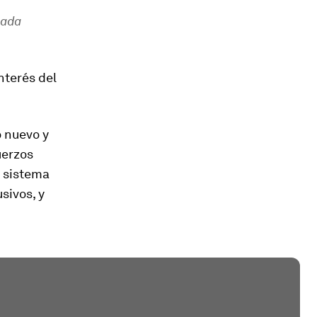
iada
nterés del
o nuevo y
uerzos
l sistema
sivos, y