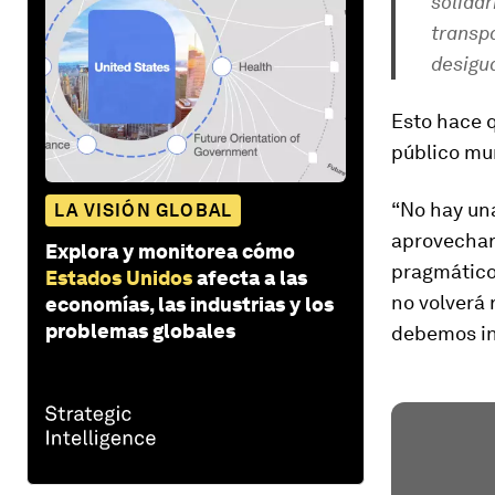
solida
transp
desigu
Esto hace q
público mu
“No hay una
LA VISIÓN GLOBAL
aprovechar 
Explora y monitorea cómo
pragmáticos
Estados Unidos
afecta a las
no volverá 
economías, las industrias y los
problemas globales
debemos int