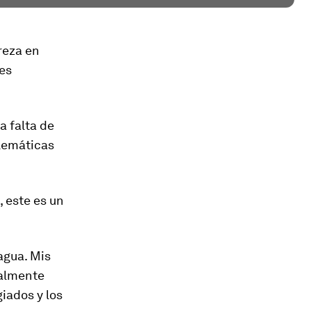
reza en
tes
a falta de
blemáticas
, este es un
agua. Mis
ualmente
iados y los