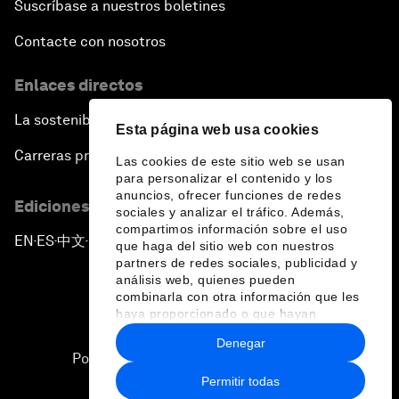
Suscríbase a nuestros boletines
Contacte con nosotros
Enlaces directos
La sostenibilidad en el Foro
Esta página web usa cookies
Carreras profesionales
Las cookies de este sitio web se usan
para personalizar el contenido y los
anuncios, ofrecer funciones de redes
Ediciones en otros idiomas
sociales y analizar el tráfico. Además,
compartimos información sobre el uso
EN
ES
中文
日本語
▪
▪
▪
que haga del sitio web con nuestros
partners de redes sociales, publicidad y
análisis web, quienes pueden
combinarla con otra información que les
haya proporcionado o que hayan
recopilado a partir del uso que haya
Denegar
hecho de sus servicios.
Política de privacidad y normas de uso
Permitir todas
Sitemap