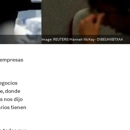
Image:
REUTERS/Hannah McKay - D1BEUHXBTXAA
e empresas
negocios
le, donde
s nos dijo
rios tienen