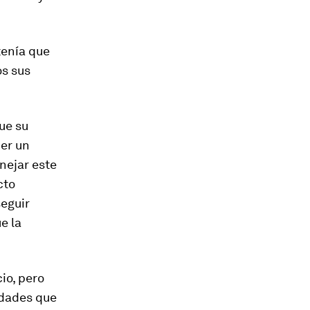
 tenía que
s sus
ue su
ner un
nejar este
cto
seguir
e la
cio, pero
idades que