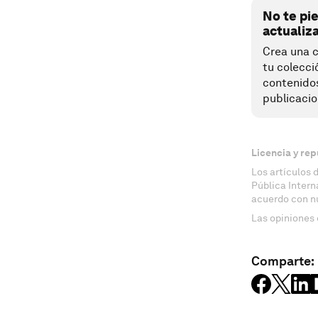
No te pi
actualiz
Crea una c
tu colecci
contenido
publicacio
Licencia y rep
Los artículos 
Pública Inter
acuerdo con n
Las opiniones 
Comparte: