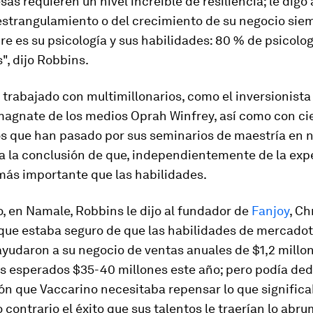
as requieren un nivel increíble de resiliencia; le digo
 estrangulamiento o del crecimiento de su negocio siem
pre es su psicología y sus habilidades: 80 % de psicolo
", dijo Robbins.
trabajado con multimillonarios, como el inversionista
 magnate de los medios Oprah Winfrey, así como con ci
s que han pasado por sus seminarios de maestría en n
a la conclusión de que, independientemente de la expe
más importante que las habilidades.
, en Namale, Robbins le dijo al fundador de
Fanjoy
, Ch
 que estaba seguro de que las habilidades de mercado
yudaron a su negocio de ventas anuales de $1,2 millon
s esperados $35-40 millones este año; pero podía ded
ón que Vaccarino necesitaba repensar lo que significa
lo contrario el éxito que sus talentos le traerían lo abr