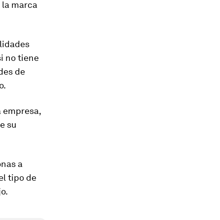
e la marca
ilidades
i no tiene
ades de
o.
a empresa,
ue su
onas a
el tipo de
o.