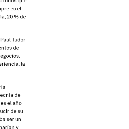
 a todos que
pre es el
gía, 20 % de
 Paul Tudor
entos de
egocios.
riencia, la
ris
tecnia de
es el año
ucir de su
ba ser un
umarían y