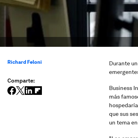
Richard Feloni
Durante un
emergentes
Comparte:
Business In
más famoso
hospedaría
que sus se
un tema en