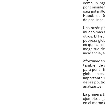
como un ingr
por consider
casi mil mil
República De
de esa línea.
Una razón po
mucho más al
otros. El he
pobreza glob
es que las c
magnitud de 
incidencia, 
Afortunadame
también de o
para poner f
global no es
importante, 
de las polít
analizarlos.
La primera ta
ejemplo, alg
en el marco 