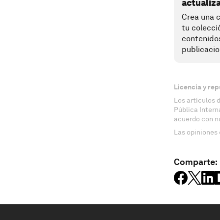
actualiz
Crea una c
tu colecci
contenido
publicacio
Licencia y rep
Los artículos 
Pública Inter
acuerdo con n
Las opiniones 
Comparte: