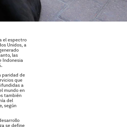
 el espectro
dos Unidos, a
 generado
anto, las
e Indonesia
%.
a paridad de
rvicios que
difundidas a
del mundo en
os también
mía del
e, según
desarrollo
za se define