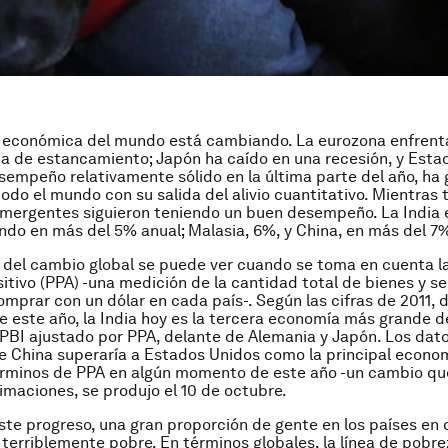
a económica del mundo está cambiando. La eurozona enfrenta
ta de estancamiento; Japón ha caído en una recesión, y Esta
sempeño relativamente sólido en la última parte del año, ha
odo el mundo con su salida del alivio cuantitativo. Mientras t
mergentes siguieron teniendo un buen desempeño. La India 
ndo en más del 5% anual; Malasia, 6%, y China, en más del 7
del cambio global se puede ver cuando se toma en cuenta l
itivo (PPA) -una medición de la cantidad total de bienes y se
mprar con un dólar en cada país-. Según las cifras de 2011, 
 este año, la India hoy es la tercera economía más grande 
PBI ajustado por PPA, delante de Alemania y Japón. Los dat
e China superaría a Estados Unidos como la principal econo
rminos de PPA en algún momento de este año -un cambio qu
imaciones, se produjo el 10 de octubre.
ste progreso, una gran proporción de gente en los países en 
 terriblemente pobre. En términos globales, la línea de pobre