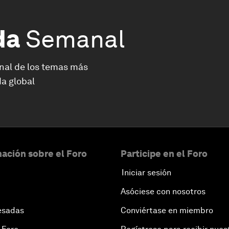
da
Semanal
nal de los temas más
a global
ación sobre el Foro
Participe en el Foro
Iniciar sesión
Asóciese con nosotros
esadas
Conviértase en miembro