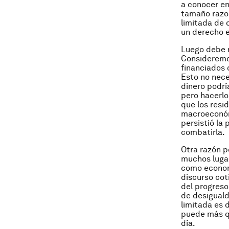
a conocer en
tamaño razo
limitada de 
un derecho e
Luego debe 
Consideremos
financiados 
Esto no nece
dinero podrí
pero hacerlo
que los resi
macroeconómi
persistió la
combatirla.
Otra razón p
muchos luga
como economi
discurso cot
del progreso
de desiguald
limitada es 
puede más qu
día.