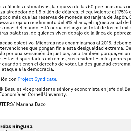
s cálculos estimativos, la riqueza de las 50 personas más ri
za alrededor de 1,5 billón de dólares, el equivalente al 175% 
 poco más que las reservas de moneda extranjera de Japón.
ueza arroja un rendimiento del 8% al año, el ingreso anual de 
 ricas del mundo está cerca del ingreso total de los mil mil
tras palabras, de quienes viven debajo de la línea de pobreza
racaso colectivo. Mientras nos encaminamos al 2015, debemo
intervenciones que pongan fin a esta desigualdad extrema. 
ólo por una sensación de justicia, sino también porque, en u
 estas disparidades extremas, sus residentes más pobres p
ve cuando tienen el derecho de votar. La desigualdad extrema
un ataque a la democracia.
ción con
Project Syndicate
.
ik Basu es vicepresidente sénior y economista en jefe del B
 Economía en
Cornell University.
UTERS/ Mariana Bazo
erdas ninguna