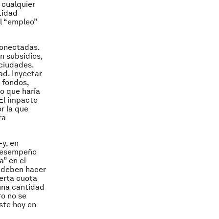
 cualquier
tidad
l “empleo”
conectadas.
n subsidios,
 ciudades.
ad. Inyectar
 fondos,
lo que haría
 El impacto
r la que
ra
-y, en
 desempeño
a” en el
s deben hacer
ierta cuota
una cantidad
ro no se
ste hoy en