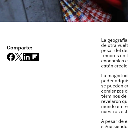
La geografí
de otra vuel
Comparte:
pesar del de
temores en t
economías e
están crecie
La magnitud 
poder adquis
se pueden co
comienzos de
términos de 
revelaron qu
mundo en té
nuestras est
A pesar de e
sigue siendo