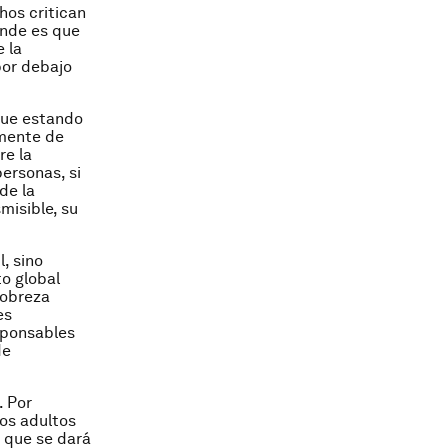
hos critican
ende es que
 la
por debajo
igue estando
emente de
re la
ersonas, si
de la
misible, su
, sino
o global
pobreza
es
esponsables
de
. Por
los adultos
, que se dará