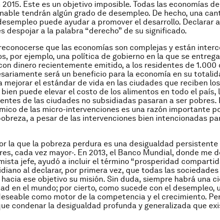
 2015. Este es un objetivo imposible. Todas las economías de
nable tendrán algún grado de desempleo. De hecho, una can
desempleo puede ayudar a promover el desarrollo. Declarar a
s despojar a la palabra “derecho” de su significado.
reconocerse que las economías son complejas y están inter
, por ejemplo, una política de gobierno en la que se entrega
con dinero recientemente emitido, a los residentes de 1.000
sariamente será un beneficio para la economía en su totalid
a mejorar el estándar de vida en las ciudades que reciben los
 bien puede elevar el costo de los alimentos en todo el país, 
dentes de las ciudades no subsidiadas pasaran a ser pobres.
co de las micro-intervenciones es una razón importante po
 pobreza, a pesar de las intervenciones bien intencionadas pa
or la que la pobreza perdura es una desigualdad persistente 
res, cada vez mayor-. En 2013, el Banco Mundial, donde me
sta jefe, ayudó a incluir el término “prosperidad compartid
idiano al declarar, por primera vez, que todas las sociedade
 hacia ese objetivo su misión. Sin duda, siempre habrá una c
ad en el mundo; por cierto, como sucede con el desempleo, 
deseable como motor de la competencia y el crecimiento. Pe
e condenar la desigualdad profunda y generalizada que exi