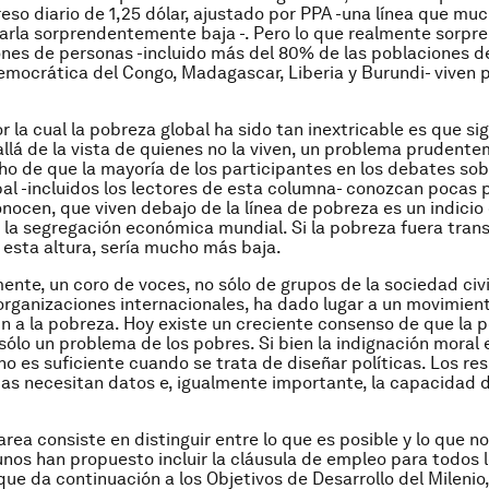
eso diario de 1,25 dólar, ajustado por PPA -una línea que muc
arla sorprendentemente baja -. Pero lo que realmente sorpr
lones de personas -incluido más del 80% de las poblaciones de
mocrática del Congo, Madagascar, Liberia y Burundi- viven 
r la cual la pobreza global ha sido tan inextricable es que s
lá de la vista de quienes no la viven, un problema prudent
cho de que la mayoría de los participantes en los debates sob
al -incluidos los lectores de esta columna- conozcan pocas p
onocen, que viven debajo de la línea de pobreza es un indicio 
la segregación económica mundial. Si la pobreza fuera trans
a esta altura, sería mucho más baja.
nte, un coro de voces, no sólo de grupos de la sociedad civil
rganizaciones internacionales, ha dado lugar a un movimient
in a la pobreza. Hoy existe un creciente consenso de que la 
 sólo un problema de los pobres. Si bien la indignación moral 
no es suficiente cuando se trata de diseñar políticas. Los r
icas necesitan datos e, igualmente importante, la capacidad 
rea consiste en distinguir entre lo que es posible y lo que no
unos han propuesto incluir la cláusula de empleo para todos 
que da continuación a los Objetivos de Desarrollo del Milenio