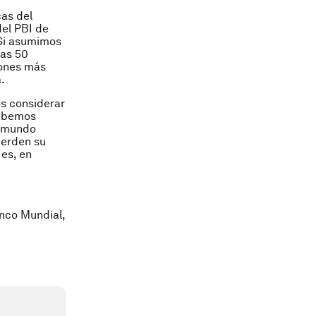
cas del
del PBI de
 Si asumimos
las 50
lones más
.
s considerar
Debemos
n mundo
ierden su
 es, en
anco Mundial,