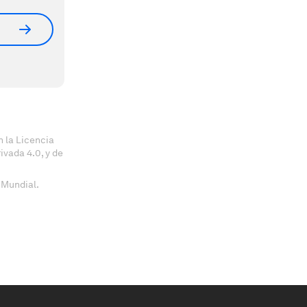
 la Licencia
vada 4.0, y de
 Mundial.