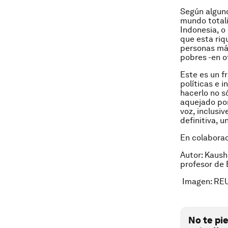
Según alguno
mundo totali
Indonesia, o
que esta riq
personas más
pobres -en o
Este es un f
políticas e 
hacerlo no s
aquejado por
voz, inclusi
definitiva, 
En colabora
Autor: Kaush
profesor de
Imagen: RE
No te pi