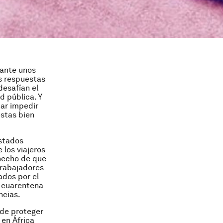
 ante unos
as respuestas
 desafían el
d pública. Y
nar impedir
estas bien
stados
 los viajeros
 hecho de que
trabajadores
ados por el
e cuarentena
ncias.
 de proteger
 en África