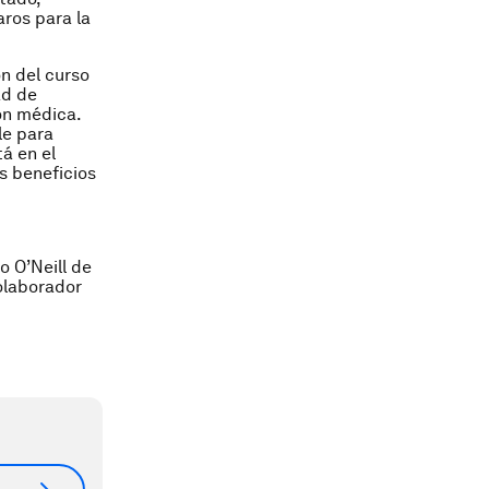
aros para la
ón del curso
ad de
ón médica.
le para
á en el
s beneficios
o O’Neill de
olaborador