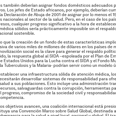
os también deberían asignar fondos domésticos adecuados p
vos. Los jefes de Estado africanos, por ejemplo, deberían cum
a Declaración de Abuja de 2001 de asignar por lo menos el 1
 nacionales al sector de la salud. Pero, en el caso de los paí
esos, cualquier progreso significativo a la hora de establece
médica sólidos sería prácticamente imposible sin el respald
acional sostenible.
 que la creación de un fondo de estas características impli
siva de varios miles de millones de dólares en los países de
movilización social es la clave para generar el respaldo políti
ido, la respuesta global al SIDA –espoleada por el Plan de E
e Estados Unidos para la Lucha contra el SIDA y el Fondo Mu
la Tuberculosis y la Malaria- podrían servir como un modelo út
establecer una infraestructura sólida de atención médica, lo
ecesitarán desarrollar sistemas de responsabilidad para ofr
 salud a sus poblaciones. Esto incluye una administración tr
 recursos, salvaguardas contra la corrupción, herramientas p
l progreso, compromiso de la sociedad civil y responsabilida
ncompetencia.
os objetivos avancen, una coalición internacional está pres
ituya una Convención Marco sobre Salud Global, destinada 
ernancia para la salud a nivel local, nacional y global. El tr