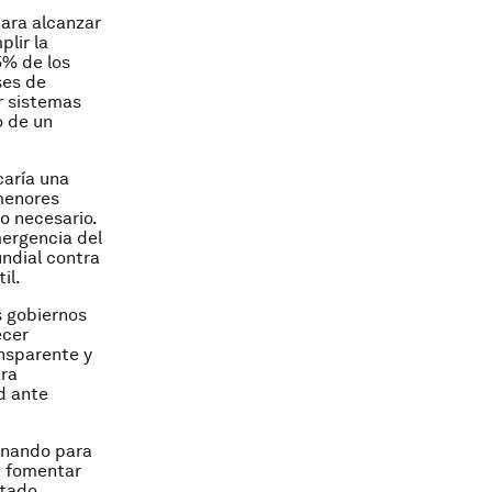
ara alcanzar
plir la
5% de los
ses de
r sistemas
o de un
caría una
 menores
co necesario.
mergencia del
ndial contra
il.
s gobiernos
ecer
ansparente y
ara
d ante
ionando para
a fomentar
atado,