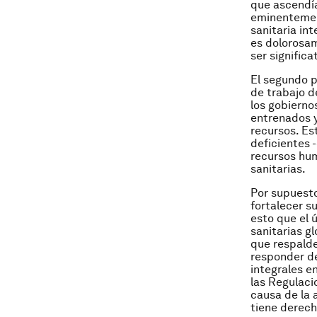
que ascendía
eminentemen
sanitaria in
es dolorosam
ser signific
El segundo p
de trabajo d
los gobierno
entrenados 
recursos. Es
deficientes 
recursos hum
sanitarias.
Por supuesto
fortalecer s
esto que el 
sanitarias g
que respalde
responder d
integrales e
las Regulaci
causa de la 
tiene derech