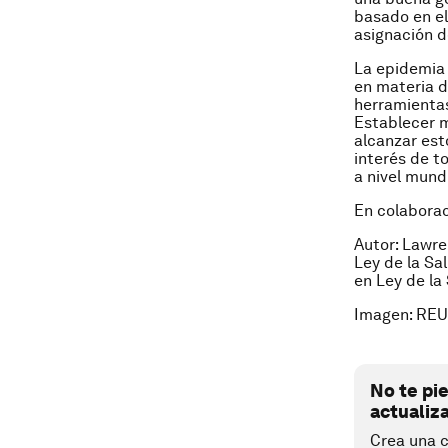
basado en el
asignación d
La epidemia 
en materia d
herramientas
Establecer m
alcanzar est
interés de t
a nivel mundi
En colabora
Autor: Lawre
Ley de la Sa
en Ley de la
Imagen: RE
No te pi
actualiz
Crea una c