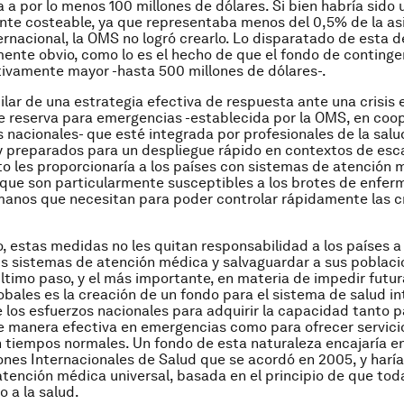
 a por lo menos 100 millones de dólares. Si bien habría sido
te costeable, ya que representaba menos del 0,5% de la as
ternacional, la OMS no logró crearlo. Lo disparatado de esta d
ente obvio, como lo es el hecho de que el fondo de continge
ativamente mayor -hasta 500 millones de dólares-.
ilar de una estrategia efectiva de respuesta ante una crisis 
e reserva para emergencias -establecida por la OMS, en coo
s nacionales- que esté integrada por profesionales de la salu
y preparados para un despliegue rápido en contextos de esc
to les proporcionaría a los países con sistemas de atención 
-que son particularmente susceptibles a los brotes de enfer
anos que necesitan para poder controlar rápidamente las cr
, estas medidas no les quitan responsabilidad a los países a 
us sistemas de atención médica y salvaguardar a sus poblaci
último paso, y el más importante, en materia de impedir futura
lobales es la creación de un fondo para el sistema de salud i
 los esfuerzos nacionales para adquirir la capacidad tanto p
e manera efectiva en emergencias como para ofrecer servic
n tiempos normales. Un fondo de esta naturaleza encajaría e
ones Internacionales de Salud que se acordó en 2005, y haría
atención médica universal, basada en el principio de que tod
o a la salud.