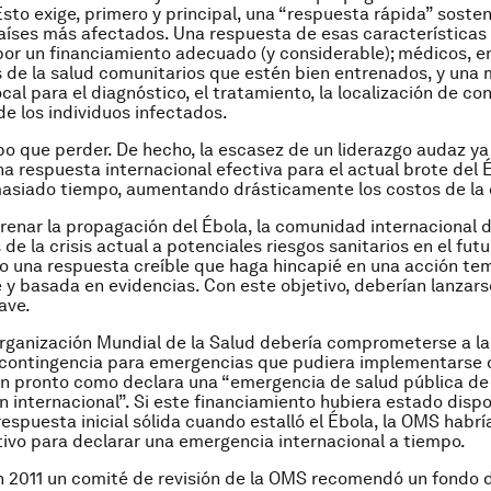
Esto exige, primero y principal, una “respuesta rápida” sosten
países más afectados. Una respuesta de esas características
or un financiamiento adecuado (y considerable); médicos, e
 de la salud comunitarios que estén bien entrenados, y una 
al para el diagnóstico, el tratamiento, la localización de con
de los individuos infectados.
o que perder. De hecho, la escasez de un liderazgo audaz ya
 respuesta internacional efectiva para el actual brote del 
siado tiempo, aumentando drásticamente los costos de la c
frenar la propagación del Ébola, la comunidad internacional 
 de la crisis actual a potenciales riesgos sanitarios en el futu
o una respuesta creíble que haga hincapié en una acción te
y basada en evidencias. Con este objetivo, deberían lanzars
lave.
Organización Mundial de la Salud debería comprometerse a la
 contingencia para emergencias que pudiera implementarse
n pronto como declara una “emergencia de salud pública de
 internacional”. Si este financiamiento hubiera estado dispo
espuesta inicial sólida cuando estalló el Ébola, la OMS habrí
tivo para declarar una emergencia internacional a tiempo.
en 2011 un comité de revisión de la OMS recomendó un fondo d