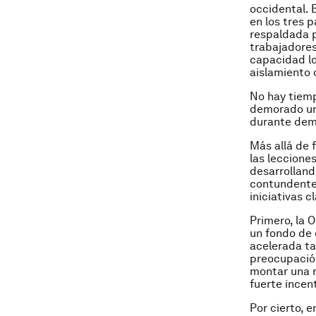
occidental. 
en los tres 
respaldada p
trabajadores
capacidad loc
aislamiento 
No hay tiemp
demorado una
durante dema
Más allá de 
las lecciones
desarrolland
contundente 
iniciativas c
Primero, la 
un fondo de
acelerada ta
preocupación
montar una r
fuerte incen
Por cierto, 