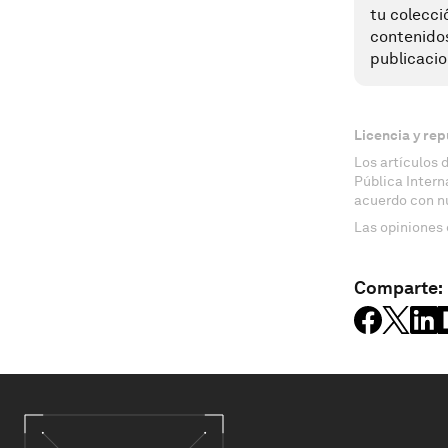
tu colecci
contenido
publicacio
Licencia y rep
Los artículos 
Pública Inter
acuerdo con n
Las opiniones 
Comparte: