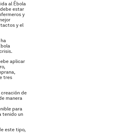
ida al Ébola
 debe estar
nfermeros y
mejor
tactos y el
 ha
Ébola
risis.
debe aplicar
ro,
mprana,
e tres
 creación de
 de manera
nible para
a tenido un
e este tipo,