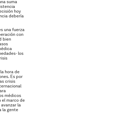
 una suma
istencia
ecisión hoy
ncia debería
es una fuerza
peración con
d bien
asos
médica
medades- los
isis
la hora de
ones. Es por
s crisis
nternacional
ara
ios médicos
n el marco de
 avanzar la
a la gente