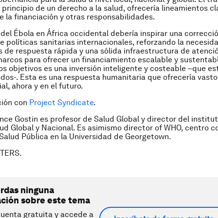
 principio de un derecho a la salud, ofrecería lineamientos cl
e la financiación y otras responsabilidades.
del Ébola en África occidental debería inspirar una correcci
e políticas sanitarias internacionales, reforzando la necesid
 de respuesta rápida y una sólida infraestructura de atenci
arcos para ofrecer un financiamiento escalable y sustentab
os objetivos es una inversión inteligente y costeable –que est
odos-. Esta es una respuesta humanitaria que ofrecería vasto
al, ahora y en el futuro.
ción con
Project Syndicate
.
nce Gostin es profesor de Salud Global y director del institut
lud Global y Nacional. Es asimismo
director of WHO, centro c
 Salud Pública en la Universidad de Georgetown.
UTERS.
erdas ninguna
ación sobre este tema
uenta gratuita y accede a