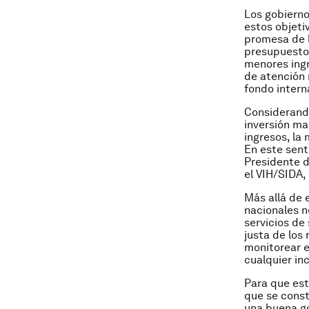
Los gobiern
estos objeti
promesa de l
presupuestos
menores ingr
de atención 
fondo intern
Considerando
inversión ma
ingresos, la 
En este sent
Presidente d
el VIH/SIDA, 
Más allá de 
nacionales n
servicios de
justa de los
monitorear e
cualquier i
Para que est
que se const
una buena gob