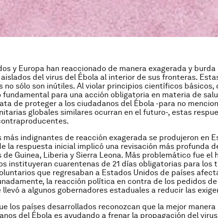
dos y Europa han reaccionado de manera exagerada y burda
aislados del virus del Ébola al interior de sus fronteras. Est
 no sólo son inútiles. Al violar principios científicos básicos,
co fundamental para una acción obligatoria en materia de salu
ata de proteger a los ciudadanos del Ébola -para no mencio
nitarias globales similares ocurran en el futuro-, estas respu
contraproducentes.
s más indignantes de reacción exagerada se produjeron en E
e la respuesta inicial implicó una revisación más profunda de
 de Guinea, Liberia y Sierra Leona. Más problemático fue el
os instituyeran cuarentenas de 21 días obligatorias para los 
voluntarios que regresaban a Estados Unidos de países afect
unadamente, la reacción política en contra de los pedidos d
llevó a algunos gobernadores estaduales a reducir las exige
ue los países desarrollados reconozcan que la mejor manera
anos del Ébola es ayudando a frenar la propagación del virus