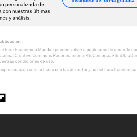
Inscríbete de forma gratuita
ón personalizada de
s con nuestras últimas
nes y análisis.
ublicación
del Foro Económico Mundial pueden volver a publicarse de acuerdo con
nacional Creative Commons Reconocimiento-NoComercial-SinObraDeri
uestras condiciones de uso.
expresadas en este artículo son las del autor y no del Foro Económico