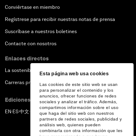
Conviértase en miembro
Regístrese para recibir nuestras notas de prensa
Suscríbase a nuestros boletines
Contacte con nosotros
Enlaces directos
La sostenibilidad en el Foro
Esta página web usa cookies
Carreras profesionales
Las cookies de este sitio web se usan
para personalizar el contenido y los
anuncios, ofrecer funciones de redes
Ediciones en otros idiomas
sociales y analizar el tráfico. Además,
compartimos información sobre el uso
EN
ES
中文
日本語
▪
▪
▪
que haga del sitio web con nuestros
partners de redes sociales, publicidad y
análisis web, quienes pueden
combinarla con otra información que les