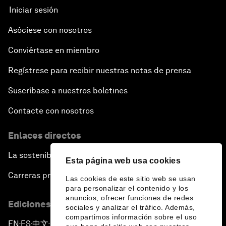
Iniciar sesión
Asóciese con nosotros
Conviértase en miembro
Regístrese para recibir nuestras notas de prensa
Suscríbase a nuestros boletines
Contacte con nosotros
Enlaces directos
La sostenibilidad en el Foro
Esta página web usa cookies
Carreras profesionales
Las cookies de este sitio web se usan
para personalizar el contenido y los
anuncios, ofrecer funciones de redes
Ediciones en otros idiomas
sociales y analizar el tráfico. Además,
compartimos información sobre el uso
EN
ES
中文
日本語
▪
▪
▪