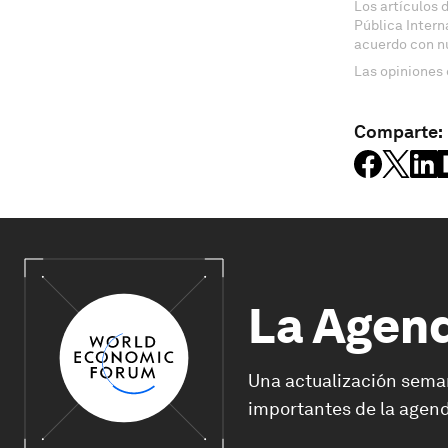
Los artículos 
Pública Inter
acuerdo con n
Las opiniones 
Comparte:
La Agen
Una actualización sema
importantes de la agend