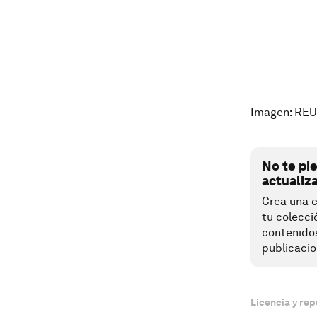
Imagen: RE
No te pi
actualiz
Crea una c
tu colecci
contenido
publicacio
Licencia y rep