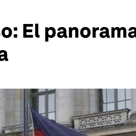
so: El panora
a