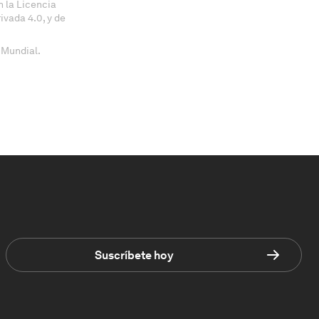
 la Licencia
vada 4.0, y de
 Mundial.
Suscríbete hoy