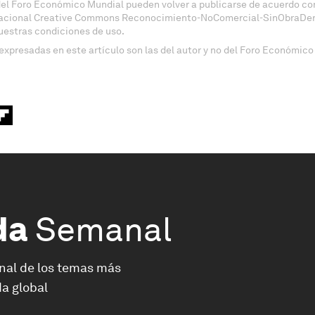
del Foro Económico Mundial pueden volver a publicarse de acuerdo con
nacional Creative Commons Reconocimiento-NoComercial-SinObraDeri
uestras condiciones de uso.
expresadas en este artículo son las del autor y no del Foro Económico
da
Semanal
nal de los temas más
a global