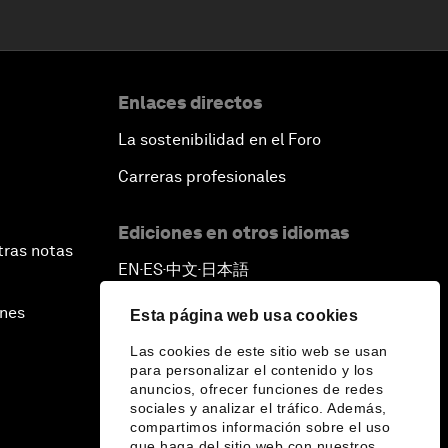
Enlaces directos
La sostenibilidad en el Foro
Carreras profesionales
Ediciones en otros idiomas
tras notas
EN
ES
中文
日本語
▪
▪
▪
ines
Esta página web usa cookies
Las cookies de este sitio web se usan
para personalizar el contenido y los
anuncios, ofrecer funciones de redes
sociales y analizar el tráfico. Además,
compartimos información sobre el uso
que haga del sitio web con nuestros