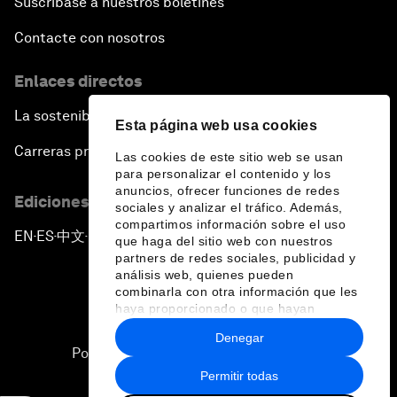
Suscríbase a nuestros boletines
Contacte con nosotros
Enlaces directos
La sostenibilidad en el Foro
Esta página web usa cookies
Carreras profesionales
Las cookies de este sitio web se usan
para personalizar el contenido y los
anuncios, ofrecer funciones de redes
Ediciones en otros idiomas
sociales y analizar el tráfico. Además,
compartimos información sobre el uso
EN
ES
中文
日本語
▪
▪
▪
que haga del sitio web con nuestros
partners de redes sociales, publicidad y
análisis web, quienes pueden
combinarla con otra información que les
haya proporcionado o que hayan
recopilado a partir del uso que haya
Denegar
hecho de sus servicios.
Política de privacidad y normas de uso
Permitir todas
Sitemap