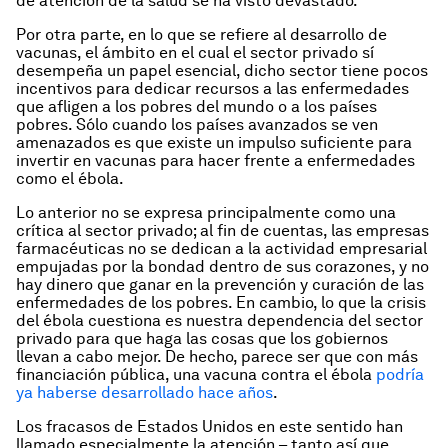
de atención de la salud se ha visto devastado.
Por otra parte, en lo que se refiere al desarrollo de
vacunas, el ámbito en el cual el sector privado sí
desempeña un papel esencial, dicho sector tiene pocos
incentivos para dedicar recursos a las enfermedades
que afligen a los pobres del mundo o a los países
pobres. Sólo cuando los países avanzados se ven
amenazados es que existe un impulso suficiente para
invertir en vacunas para hacer frente a enfermedades
como el ébola.
Lo anterior no se expresa principalmente como una
crítica al sector privado; al fin de cuentas, las empresas
farmacéuticas no se dedican a la actividad empresarial
empujadas por la bondad dentro de sus corazones, y no
hay dinero que ganar en la prevención y curación de las
enfermedades de los pobres. En cambio, lo que la crisis
del ébola cuestiona es nuestra dependencia del sector
privado para que haga las cosas que los gobiernos
llevan a cabo mejor. De hecho, parece ser que con más
financiación pública, una vacuna contra el ébola
podría
ya haberse desarrollado hace años
.
Los fracasos de Estados Unidos en este sentido han
llamado especialmente la atención – tanto así que