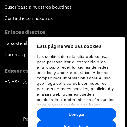
Suscríbase a nuestros boletines
Contacte con nosotros
Enlaces directos
La sostenibilidad en el Foro
Esta página web usa cookies
Carreras profesionales
Las cookies de este sitio web se usan
para personalizar el contenido y los
anuncios, ofrecer funciones de redes
Ediciones en otros idiomas
sociales y analizar el tráfico. Además,
compartimos información sobre el uso
EN
ES
中文
日本語
▪
▪
▪
que haga del sitio web con nuestros
partners de redes sociales, publicidad y
análisis web, quienes pueden
combinarla con otra información que les
haya proporcionado o que hayan
recopilado a partir del uso que haya
Denegar
hecho de sus servicios.
Política de privacidad y normas de uso
Permitir todas