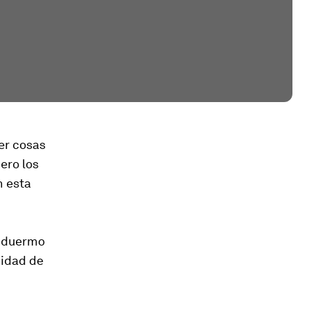
er cosas
ero los
n esta
o duermo
nidad de