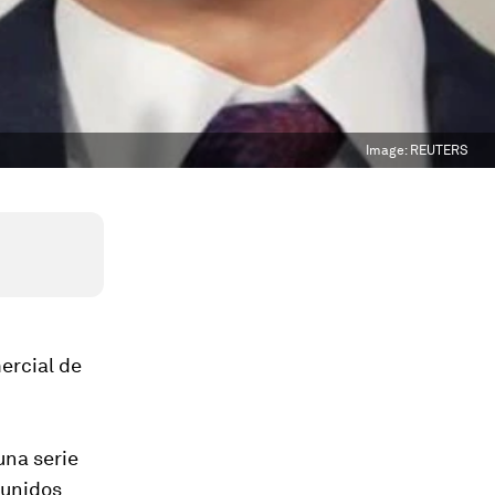
Image:
REUTERS
ercial de
una serie
eunidos