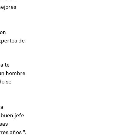
mejores
con
expertos de
a te
s un hombre
do se
na
 buen jefe
sas
res años ".