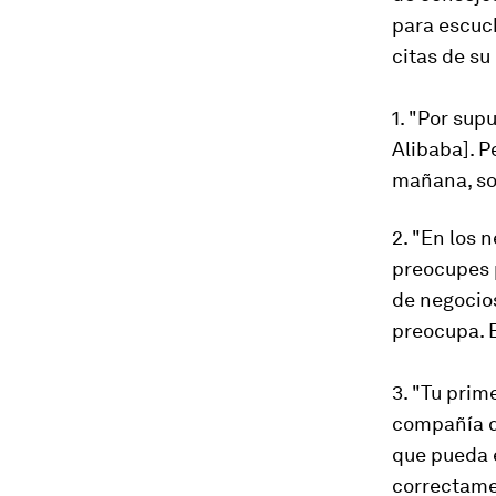
para escuch
citas de su
1. "Por su
Alibaba]. P
mañana, sol
2. "En los 
preocupes p
de negocios
preocupa. E
3. "Tu prim
compañía q
que pueda 
correctamen