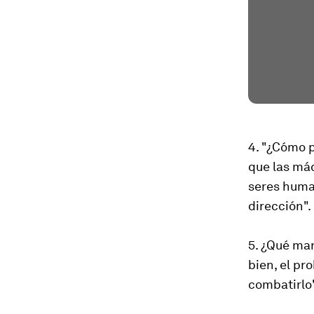
4. "¿Cómo 
que las má
seres huma
dirección".
5. ¿Qué ma
bien, el pr
combatirlo"