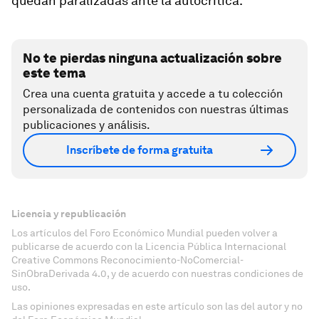
quedan paralizadas ante la autocrítica
.
No te pierdas ninguna actualización sobre
este tema
Crea una cuenta gratuita y accede a tu colección
personalizada de contenidos con nuestras últimas
publicaciones y análisis.
Inscríbete de forma gratuita
Licencia y republicación
Los artículos del Foro Económico Mundial pueden volver a
publicarse de acuerdo con la Licencia Pública Internacional
Creative Commons Reconocimiento-NoComercial-
SinObraDerivada 4.0, y de acuerdo con nuestras condiciones de
uso.
Las opiniones expresadas en este artículo son las del autor y no