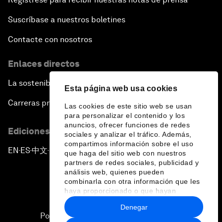
Suscríbase a nuestros boletines
Contacte con nosotros
Enlaces directos
La sostenibilidad en el Foro
Esta página web usa cookies
Carreras profesionales
Las cookies de este sitio web se usan
para personalizar el contenido y los
anuncios, ofrecer funciones de redes
Ediciones en otros idiomas
sociales y analizar el tráfico. Además,
compartimos información sobre el uso
EN
ES
中文
日本語
▪
▪
▪
que haga del sitio web con nuestros
partners de redes sociales, publicidad y
análisis web, quienes pueden
combinarla con otra información que les
haya proporcionado o que hayan
recopilado a partir del uso que haya
Denegar
hecho de sus servicios.
Política de privacidad y normas de uso