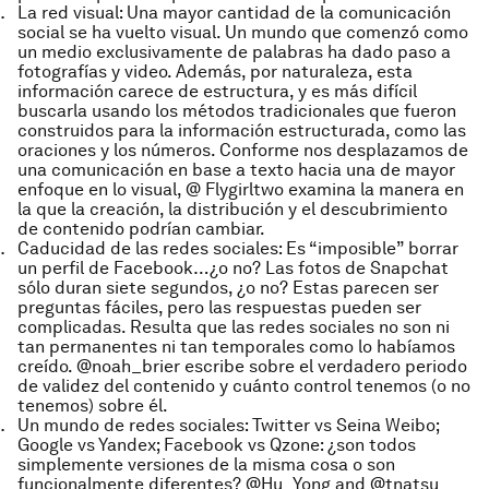
La red visual:
Una mayor cantidad de la comunicación
social se ha vuelto visual. Un mundo que comenzó como
un medio exclusivamente de palabras ha dado paso a
fotografías y video. Además, por naturaleza, esta
información carece de estructura, y es más difícil
buscarla usando los métodos tradicionales que fueron
construidos para la información estructurada, como las
oraciones y los números. Conforme nos desplazamos de
una comunicación en base a texto hacia una de mayor
enfoque en lo visual, @ Flygirltwo examina la manera en
la que la creación, la distribución y el descubrimiento
de contenido podrían cambiar.
Caducidad de las redes sociales:
Es “imposible” borrar
un perfil de Facebook…¿o no? Las fotos de Snapchat
sólo duran siete segundos, ¿o no? Estas parecen ser
preguntas fáciles, pero las respuestas pueden ser
complicadas. Resulta que las redes sociales no son ni
tan permanentes ni tan temporales como lo habíamos
creído. @noah_brier escribe sobre el verdadero periodo
de validez del contenido y cuánto control tenemos (o no
tenemos) sobre él.
Un mundo de redes sociales
: Twitter vs Seina Weibo;
Google vs Yandex; Facebook vs Qzone: ¿son todos
simplemente versiones de la misma cosa o son
funcionalmente diferentes? @Hu_Yong and @tnatsu