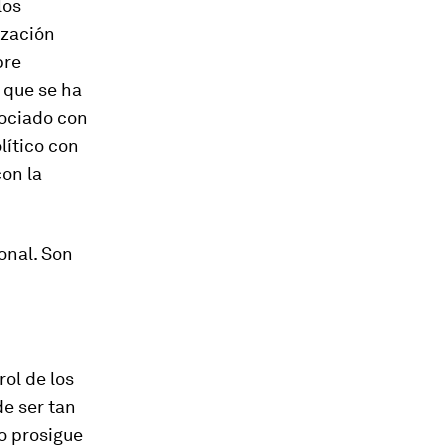
los
ización
bre
 que se ha
sociado con
lítico con
con la
onal. Son
rol de los
de ser tan
o prosigue