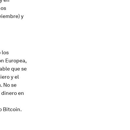
mos
viembre) y
 los
ón Europea,
able que se
ero y el
. No se
l dinero en
 Bitcoin.