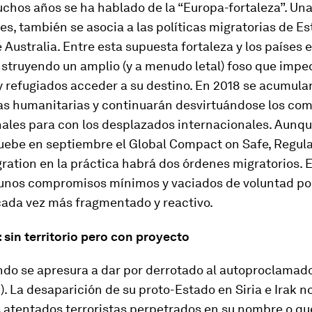
hos años se ha hablado de la “Europa-fortaleza”. Una
es, también se asocia a las políticas migratorias de E
 Australia. Entre esta supuesta fortaleza y los países 
struyendo un amplio (y a menudo letal) foso que imped
 refugiados acceder a su destino. En 2018 se acumula
s humanitarias y continuarán desvirtuándose los co
nales para con los desplazados internacionales. Aunq
uebe en septiembre el Global Compact on Safe, Regul
ration en la práctica habrá dos órdenes migratorios. E
unos compromisos mínimos y vaciados de voluntad polít
cada vez más fragmentado y reactivo.
 sin territorio pero con proyecto
ndo se apresura a dar por derrotado al autoproclamad
I). La desaparición de su proto-Estado en Siria e Irak n
os atentados terroristas perpetrados en su nombre o qu