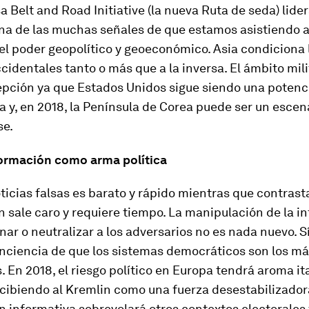
a Belt and Road Initiative (la nueva Ruta de seda) lide
una de las muchas señales de que estamos asistiendo 
el poder geopolítico y geoeconómico. Asia condiciona 
ccidentales tanto o más que a la inversa. El ámbito mil
epción ya que Estados Unidos sigue siendo una potenc
 y, en 2018, la Península de Corea puede ser un escen
se.
formación como arma política
ticias falsas es barato y rápido mientras que contrast
 sale caro y requiere tiempo. La manipulación de la i
nar o neutralizar a los adversarios no es nada nuevo. Sí 
nciencia de que los sistemas democráticos son los m
. En 2018, el riesgo político en Europa tendrá aroma it
cibiendo al Kremlin como una fuerza desestabilizador
n informativa sobrevolará otros contextos electorales 