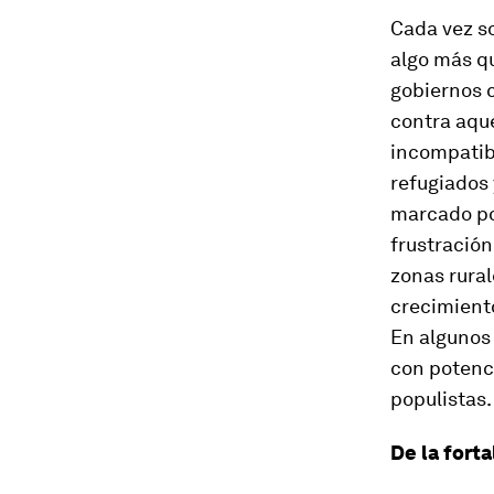
Cada vez so
algo más q
gobiernos c
contra aqu
incompatibl
refugiados 
marcado por
frustración
zonas rura
crecimiento
En algunos 
con potenc
populistas.
De la forta