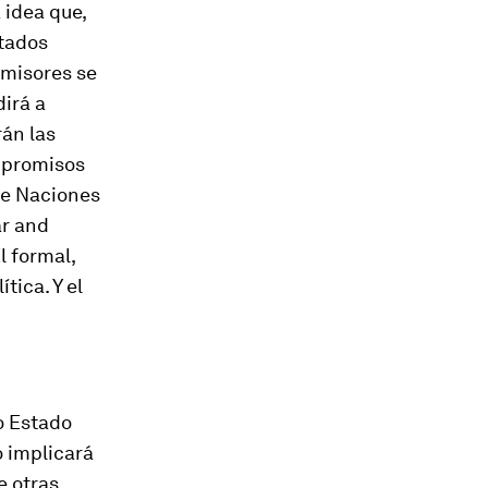
 idea que,
stados
emisores se
irá a
rán las
mpromisos
ue Naciones
ar and
l formal,
ica. Y el
o Estado
o implicará
e otras