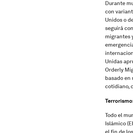
Durante muc
con variant
Unidos o de
seguirá con
migrantes y
emergencia
internacio
Unidas apr
Orderly Mig
basado en 
cotidiano, 
Terrorismo:
Todo el mu
Islámico (E
el fin de l