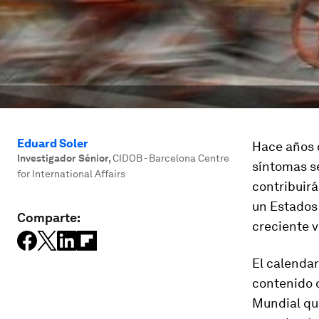
Eduard Soler
Hace años q
Investigador Sénior
,
CIDOB - Barcelona Centre
síntomas se
for International Affairs
contribuirá
un Estados 
Comparte:
creciente v
El calendar
contenido d
Mundial que