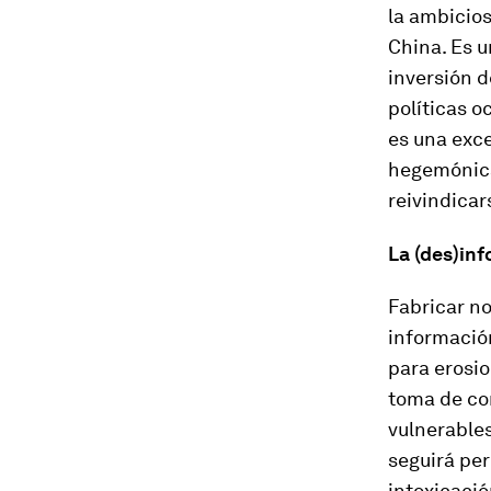
la ambicios
China. Es 
inversión d
políticas o
es una exc
hegemónica
reivindicar
La (des)in
Fabricar no
información
para erosio
toma de co
vulnerables
seguirá per
intoxicació