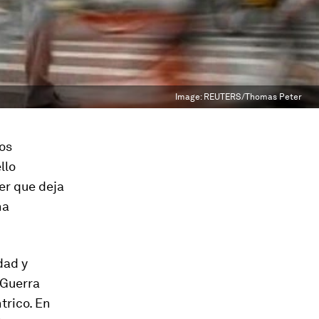
Image:
REUTERS/Thomas Peter
los
llo
er que deja
na
dad y
 Guerra
trico. En