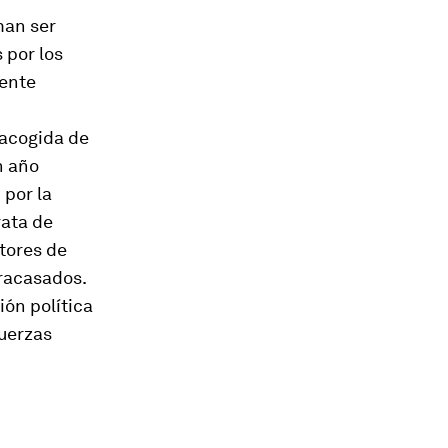
man ser
 por los
mente
 acogida de
n año
 por la
rata de
tores de
fracasados.
ón política
fuerzas