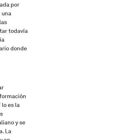
rada por
a una
las
itar todavía
ia
ario donde
ar
nformación
lo es la
ás
aliano y se
a. La
y en