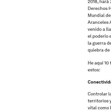
2018, hará 
Derechos H
Mundial de 
Aranceles A
venido a ll
el poderío 
la guerra d
quiebra de
He aquí 10 
estos:
Conectivid
Controlar l
territorios
vital como