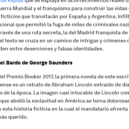
 de espías
que se explaya en acontecimientos reales d
rra Mundial y el franquismo para construir las vidas
ficticios que transitarán por España y Argentina. Infil
cional que permitió la fuga de miles de criminales naz
ravés de una ruta secreta, la del Madrid franquista de 
el texto se cruza en un camino de intrigas y crímenes 
den entre deserciones y falsas identidades.
 el Bardo de George Saunders
l Premio Booker 2017, la primera novela de este escri
nse es un retrato de Abraham Lincoln extraído de dia
 de la época. La imagen casi intocable de Lincoln co
 que abolió la esclavitud en América se torna doloros
 esta historia ficticia en la cual el mandatario afronta
más querido.