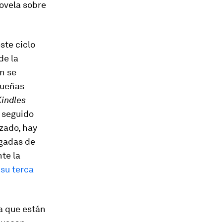
ovela sobre
ste ciclo
de la
ón se
queñas
indles
 seguido
zado, hay
lgadas de
te la
e
su terca
a que están