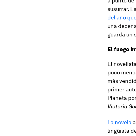
a punto de 
susurrar. E
del año que
una decena 
guarda un s
El fuego in
El novelist
poco menos 
más vendid
primer auto
Planeta por
Victoria G
La novela
a
lingüista d