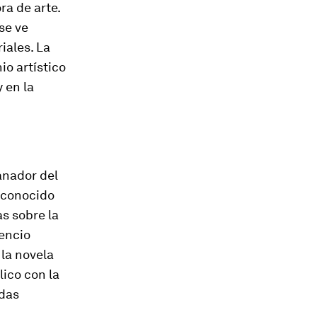
ra de arte.
se ve
iales. La
io artístico
 en la
anador del
s conocido
as sobre la
lencio
 la novela
ico con la
odas