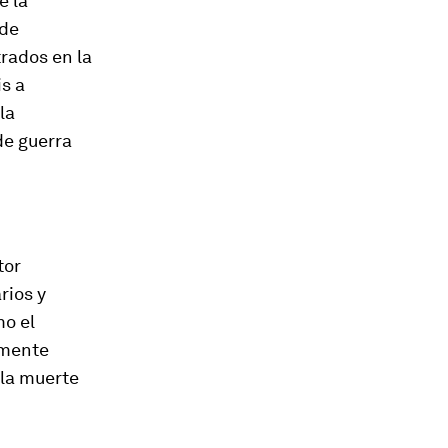
e la
 de
trados en la
is a
la
de guerra
tor
rios y
mo el
amente
 la muerte