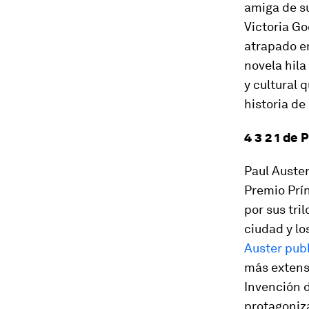
amiga de su
Victoria G
atrapado en
novela hila
y cultural 
historia de 
4 3 2 1 de 
Paul Auste
Premio Prín
por sus tri
ciudad y lo
Auster pub
más extensa
Invención d
protagoniza