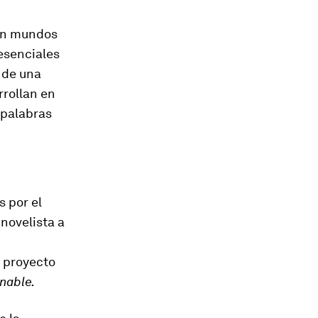
 en mundos
esenciales
a de una
rrollan en
 palabras
s por el
novelista a
l proyecto
nable.