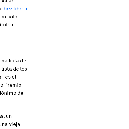
 buscan
s
diez libros
con solo
ítulos
una lista de
lista de los
 –es el
so Premio
udónimo de
s, un
una vieja