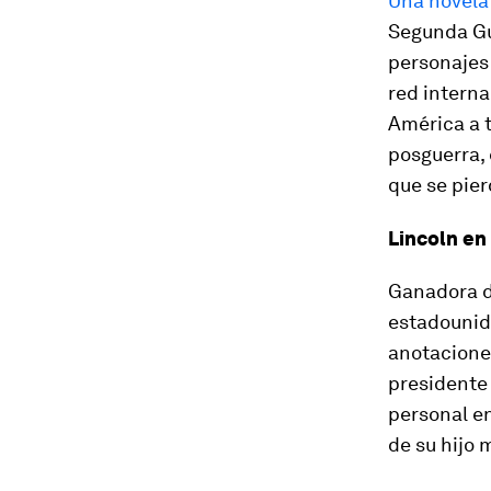
Una novela
Segunda Gue
personajes 
red interna
América a t
posguerra, 
que se pier
Lincoln en
Ganadora de
estadounide
anotaciones
presidente
personal en
de su hijo 