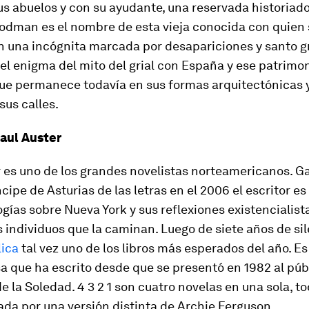
s abuelos y con su ayudante, una reservada historiado
oodman es el nombre de esta vieja conocida con quien 
 una incógnita marcada por desapariciones y santo gr
 el enigma del mito del grial con España y ese patrimon
que permanece todavía en sus formas arquitectónicas y
sus calles.
Paul Auster
r es uno de los grandes novelistas norteamericanos. G
cipe de Asturias de las letras en el 2006 el escritor e
logías sobre Nueva York y sus reflexiones existencialist
s individuos que la caminan. Luego de siete años de si
lica
tal vez uno de los libros más esperados del año. Es
 que ha escrito desde que se presentó en 1982 al públ
e la Soledad. 4 3 2 1 son cuatro novelas en una sola, t
da por una versión distinta de Archie Ferguson.