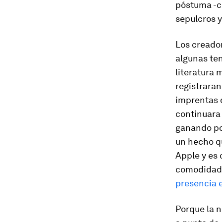
póstuma -c
sepulcros y
Los creado
algunas ten
literatura 
registraran
imprentas d
continuara
ganando po
un hecho q
Apple y es 
comodidad d
presencia e
Porque la 