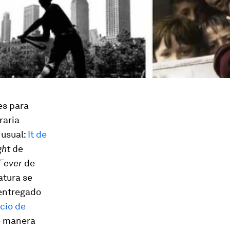
es para
raria
 usual:
It de
ght
de
 Fever
de
atura se
 entregado
cio de
e manera