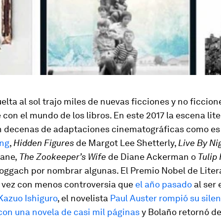
elta al sol trajo miles de nuevas ficciones y no ficcion
con el mundo de los libros. En este 2017 la escena lite
n decenas de adaptaciones cinematográficas como es
ing
,
Hidden Figures
de Margot Lee Shetterly,
Live By Ni
ane,
The Zookeeper’s Wife
de Diane Ackerman o
Tulip
ggach por nombrar algunas. El Premio Nobel de Liter
l vez con menos controversia que
el año pasado
al ser
Kazuo Ishiguro
, el novelista
Paul Auster rompió su silen
con una novela de casi mil páginas
y Bolaño retornó d