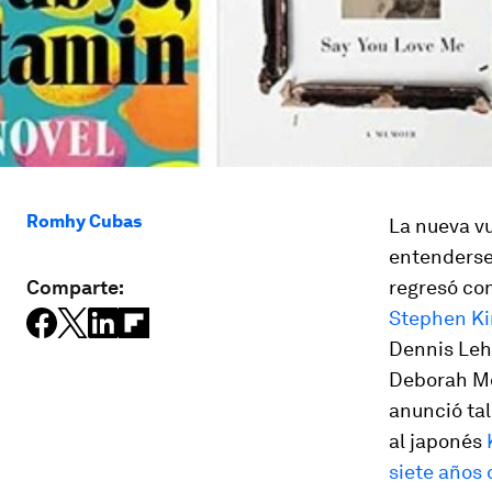
Romhy Cubas
La nueva vu
entenderse 
Comparte:
regresó co
Stephen K
Dennis Leh
Deborah Mo
anunció ta
al japonés
siete años 