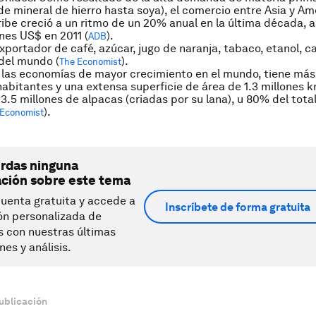
de mineral de hierro hasta soya), el comercio entre Asia y
Amé
ribe creció a un ritmo de un 20% anual en la última década, 
ones US$ en 2011 (
).
ADB
exportador de café, azúcar, jugo de naranja, tabaco, etanol, ca
del mundo (
).
The Economist
 las economías de mayor crecimiento en el mundo, tiene más
habitantes y una extensa superficie de área de 1.3 millones 
3.5 millones de alpacas (criadas por su lana), u 80% del tota
)
.
 Economist
erdas ninguna
ación sobre este tema
uenta gratuita y accede a
Inscríbete de forma gratuita
ón personalizada de
s con nuestras últimas
nes y análisis.
ublicación