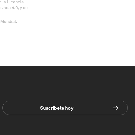
 la Licencia
vada 4.0, y de
 Mundial.
Suscríbete hoy