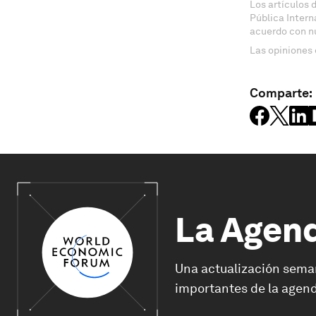
Los artículos 
Pública Inter
acuerdo con n
Las opiniones 
Comparte:
La Agen
Una actualización sema
importantes de la agend