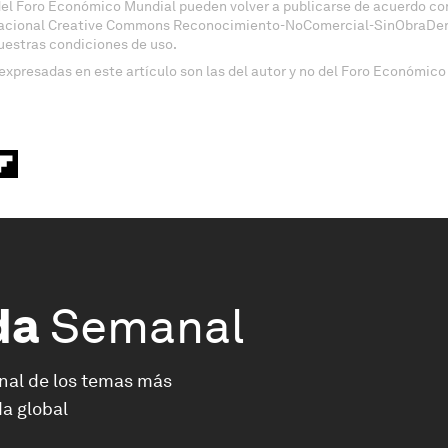
del Foro Económico Mundial pueden volver a publicarse de acuerdo con
nacional Creative Commons Reconocimiento-NoComercial-SinObraDeri
uestras condiciones de uso.
expresadas en este artículo son las del autor y no del Foro Económico
da
Semanal
nal de los temas más
a global