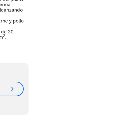
rica
alcanzando
rne y pollo
 de 30
2
km
.
l