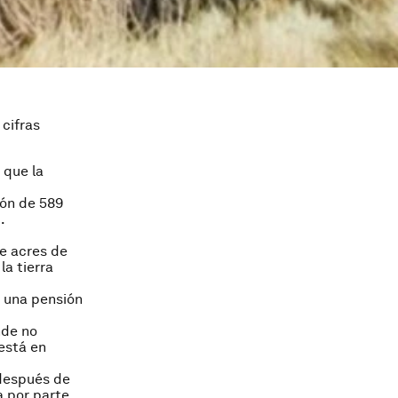
cifras
 que la
ión de 589
).
de acres de
a tierra
a una pensión
nde no
 está en
espués de
a por parte