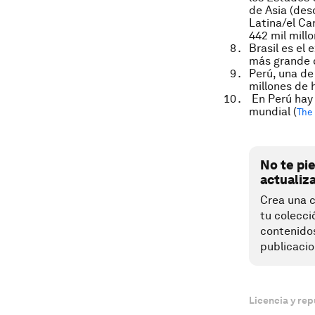
de Asia (des
Latina
/el Ca
442 mil mill
Brasil es el 
más grande 
Perú, una de
millones de 
En Perú hay 
mundial (
The
No te pi
actualiz
Crea una c
tu colecci
contenido
publicacio
Licencia y rep