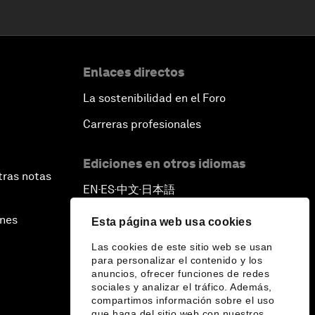
Enlaces directos
La sostenibilidad en el Foro
Carreras profesionales
Ediciones en otros idiomas
tras notas
EN
ES
中文
日本語
▪
▪
▪
ines
Esta página web usa cookies
Las cookies de este sitio web se usan
para personalizar el contenido y los
anuncios, ofrecer funciones de redes
sociales y analizar el tráfico. Además,
compartimos información sobre el uso
que haga del sitio web con nuestros