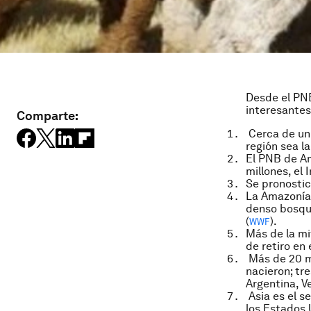
Desde el PNB
interesantes
Comparte:
Cerca de un
región sea l
El PNB de Am
millones, el
Se pronostic
La Amazonía 
denso bosque
(
).
WWF
Más de la mi
de retiro en 
Más de 20 m
nacieron; tr
Argentina, V
Asia es el 
los Estados 