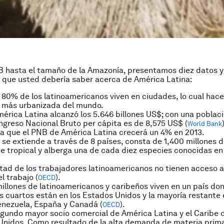
 hasta el tamaño de la Amazonía, presentamos diez datos y 
 que usted debería saber acerca de América Latina:
 80% de los latinoamericanos viven en ciudades, lo cual hace
a más urbanizada del mundo.
érica Latina alcanzó los 5.646 billones US$; con una poblac
 Ingreso Nacional Bruto per cápita es de 8,575 US$ (
World Bank
a que el PNB de América Latina crecerá un 4% en 2013.
se extiende a través de 8 países, consta de 1,400 millones 
 tropical y alberga una de cada diez especies conocidas en l
tad de los trabajadores latinoamericanos no tienen acceso 
el trabajo (
).
OECD
illones de latinoamericanos y caribeños viven en un país do
es cuartos están en los Estados Unidos y la mayoría restante
enezuela, España y Canadá (
).
OECD
segundo mayor socio comercial de
América Latina y el Caribe
d
Unidos. Como resultado de la alta demanda de materia prim