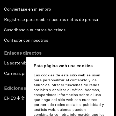
Conviértase en miembro
Regístrese para recibir nuestras notas de prensa
Suscríbase a nuestros boletines
Contacte con nosotros
Enlaces directos
La sostenibilidad en el Foro
Esta página web usa cookies
Carreras profesionales
Las cookies de este sitio web se usan
para personalizar el contenido y los
anuncios, ofrecer funciones de redes
Ediciones en otros idiomas
sociales y analizar el tráfico. Además,
compartimos información sobre el uso
EN
ES
中文
日本語
▪
▪
▪
que haga del sitio web con nuestros
partners de redes sociales, publicidad y
análisis web, quienes pueden
combinarla con otra información que les