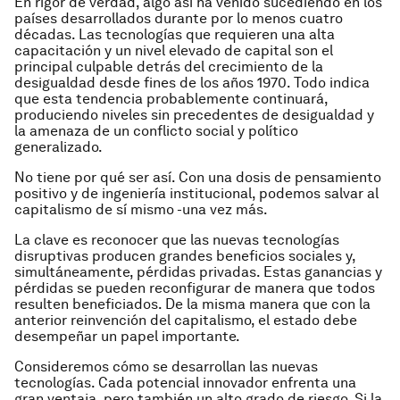
En rigor de verdad, algo así ha venido sucediendo en los
países desarrollados durante por lo menos cuatro
décadas. Las tecnologías que requieren una alta
capacitación y un nivel elevado de capital son el
principal culpable detrás del crecimiento de la
desigualdad desde fines de los años 1970. Todo indica
que esta tendencia probablemente continuará,
produciendo niveles sin precedentes de desigualdad y
la amenaza de un conflicto social y político
generalizado.
No tiene por qué ser así. Con una dosis de pensamiento
positivo y de ingeniería institucional, podemos salvar al
capitalismo de sí mismo -una vez más.
La clave es reconocer que las nuevas tecnologías
disruptivas producen grandes beneficios sociales y,
simultáneamente, pérdidas privadas. Estas ganancias y
pérdidas se pueden reconfigurar de manera que todos
resulten beneficiados. De la misma manera que con la
anterior reinvención del capitalismo, el estado debe
desempeñar un papel importante.
Consideremos cómo se desarrollan las nuevas
tecnologías. Cada potencial innovador enfrenta una
gran ventaja, pero también un alto grado de riesgo. Si la