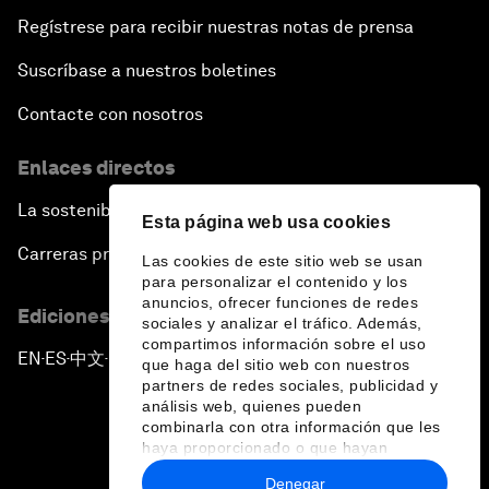
Regístrese para recibir nuestras notas de prensa
Suscríbase a nuestros boletines
Contacte con nosotros
Enlaces directos
La sostenibilidad en el Foro
Esta página web usa cookies
Carreras profesionales
Las cookies de este sitio web se usan
para personalizar el contenido y los
anuncios, ofrecer funciones de redes
Ediciones en otros idiomas
sociales y analizar el tráfico. Además,
compartimos información sobre el uso
EN
ES
中文
日本語
▪
▪
▪
que haga del sitio web con nuestros
partners de redes sociales, publicidad y
análisis web, quienes pueden
combinarla con otra información que les
haya proporcionado o que hayan
recopilado a partir del uso que haya
Denegar