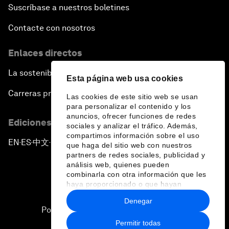
Suscríbase a nuestros boletines
Contacte con nosotros
Enlaces directos
La sostenibilidad en el Foro
Esta página web usa cookies
Carreras profesionales
Las cookies de este sitio web se usan
para personalizar el contenido y los
anuncios, ofrecer funciones de redes
Ediciones en otros idiomas
sociales y analizar el tráfico. Además,
compartimos información sobre el uso
EN
ES
中文
日本語
▪
▪
▪
que haga del sitio web con nuestros
partners de redes sociales, publicidad y
análisis web, quienes pueden
combinarla con otra información que les
haya proporcionado o que hayan
recopilado a partir del uso que haya
Denegar
hecho de sus servicios.
Política de privacidad y normas de uso
Permitir todas
Sitemap