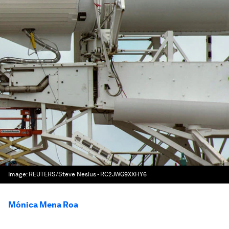
Image:
REUTERS/Steve Nesius - RC2JWG9XXHY6
Mónica Mena Roa