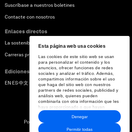
Suscríbase a nuestros boletines
Contacte con nosotros
Enlaces directos
La sostenibilidad en el Foro
Esta página web usa cookies
Carreras profesionales
Las cookies de este sitio web se usan
para personalizar el contenido y los
anuncios, ofrecer funciones de redes
Ediciones en otros idiomas
sociales y analizar el tráfico. Además,
compartimos información sobre el uso
EN
ES
中文
日本語
▪
▪
▪
que haga del sitio web con nuestros
partners de redes sociales, publicidad y
análisis web, quienes pueden
combinarla con otra información que les
haya proporcionado o que hayan
recopilado a partir del uso que haya
Denegar
hecho de sus servicios.
Política de privacidad y normas de uso
Permitir todas