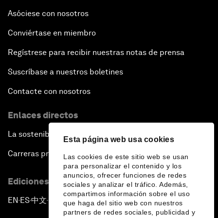
Asóciese con nosotros
Conviértase en miembro
Regístrese para recibir nuestras notas de prensa
Suscríbase a nuestros boletines
Contacte con nosotros
Enlaces directos
La sostenibilidad en el Foro
Esta página web usa cookies
Carreras profesionales
Las cookies de este sitio web se usan
para personalizar el contenido y los
anuncios, ofrecer funciones de redes
Ediciones en otros idiomas
sociales y analizar el tráfico. Además,
compartimos información sobre el uso
EN
ES
中文
日本語
▪
▪
▪
que haga del sitio web con nuestros
partners de redes sociales, publicidad y