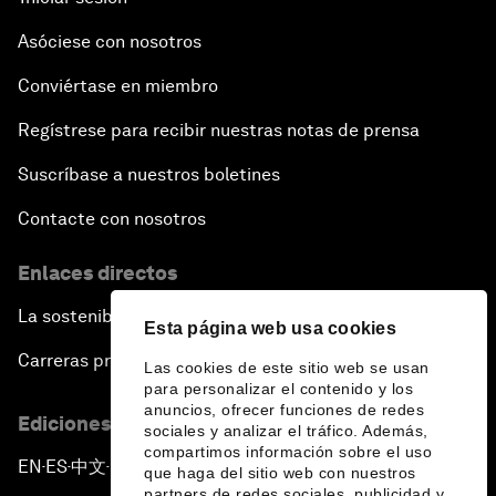
Asóciese con nosotros
Conviértase en miembro
Regístrese para recibir nuestras notas de prensa
Suscríbase a nuestros boletines
Contacte con nosotros
Enlaces directos
La sostenibilidad en el Foro
Esta página web usa cookies
Carreras profesionales
Las cookies de este sitio web se usan
para personalizar el contenido y los
anuncios, ofrecer funciones de redes
Ediciones en otros idiomas
sociales y analizar el tráfico. Además,
compartimos información sobre el uso
EN
ES
中文
日本語
▪
▪
▪
que haga del sitio web con nuestros
partners de redes sociales, publicidad y