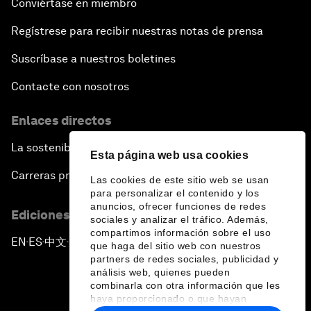
Conviértase en miembro
Regístrese para recibir nuestras notas de prensa
Suscríbase a nuestros boletines
Contacte con nosotros
Enlaces directos
La sostenibilidad en el Foro
Esta página web usa cookies
Carreras profesionales
Las cookies de este sitio web se usan
para personalizar el contenido y los
anuncios, ofrecer funciones de redes
Ediciones en otros idiomas
sociales y analizar el tráfico. Además,
compartimos información sobre el uso
EN
ES
中文
日本語
▪
▪
▪
que haga del sitio web con nuestros
partners de redes sociales, publicidad y
análisis web, quienes pueden
combinarla con otra información que les
haya proporcionado o que hayan