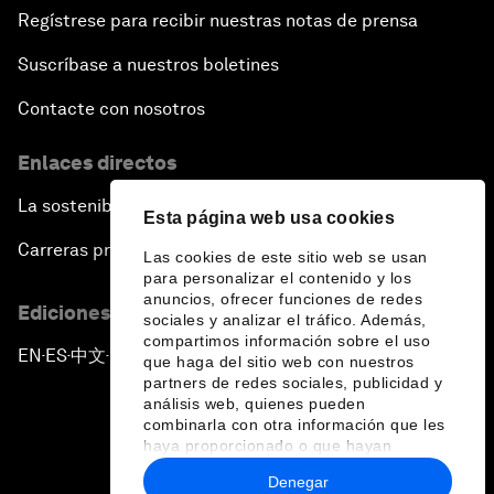
Regístrese para recibir nuestras notas de prensa
Suscríbase a nuestros boletines
Contacte con nosotros
Enlaces directos
La sostenibilidad en el Foro
Esta página web usa cookies
Carreras profesionales
Las cookies de este sitio web se usan
para personalizar el contenido y los
anuncios, ofrecer funciones de redes
Ediciones en otros idiomas
sociales y analizar el tráfico. Además,
compartimos información sobre el uso
EN
ES
中文
日本語
▪
▪
▪
que haga del sitio web con nuestros
partners de redes sociales, publicidad y
análisis web, quienes pueden
combinarla con otra información que les
haya proporcionado o que hayan
recopilado a partir del uso que haya
Denegar
hecho de sus servicios.