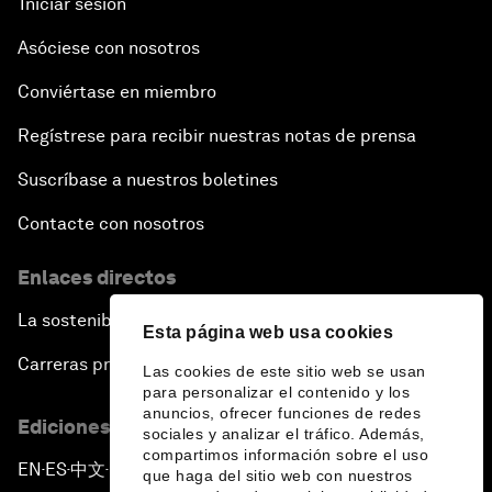
Iniciar sesión
Asóciese con nosotros
Conviértase en miembro
Regístrese para recibir nuestras notas de prensa
Suscríbase a nuestros boletines
Contacte con nosotros
Enlaces directos
La sostenibilidad en el Foro
Esta página web usa cookies
Carreras profesionales
Las cookies de este sitio web se usan
para personalizar el contenido y los
anuncios, ofrecer funciones de redes
Ediciones en otros idiomas
sociales y analizar el tráfico. Además,
compartimos información sobre el uso
EN
ES
中文
日本語
▪
▪
▪
que haga del sitio web con nuestros