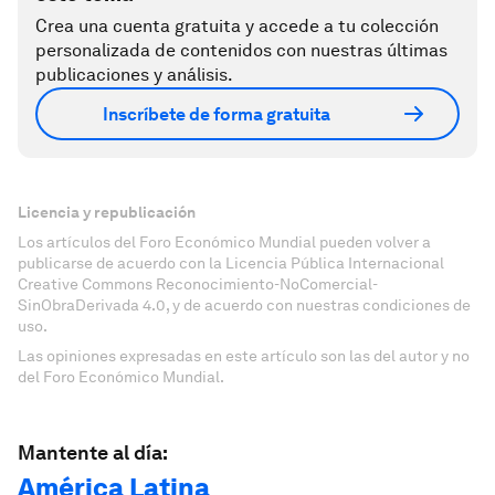
Crea una cuenta gratuita y accede a tu colección
personalizada de contenidos con nuestras últimas
publicaciones y análisis.
Inscríbete de forma gratuita
Licencia y republicación
Los artículos del Foro Económico Mundial pueden volver a
publicarse de acuerdo con la Licencia Pública Internacional
Creative Commons Reconocimiento-NoComercial-
SinObraDerivada 4.0, y de acuerdo con nuestras condiciones de
uso.
Las opiniones expresadas en este artículo son las del autor y no
del Foro Económico Mundial.
Mantente al día:
América Latina