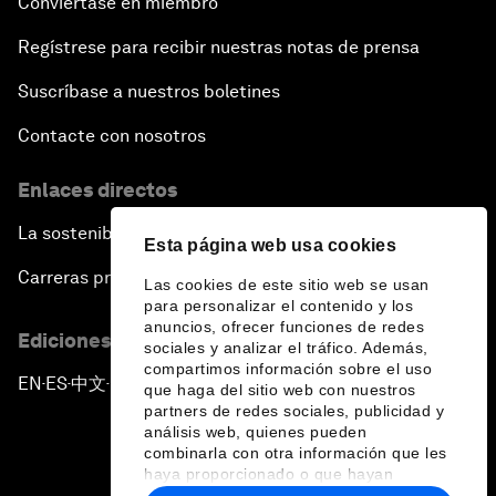
Conviértase en miembro
Regístrese para recibir nuestras notas de prensa
Suscríbase a nuestros boletines
Contacte con nosotros
Enlaces directos
La sostenibilidad en el Foro
Esta página web usa cookies
Carreras profesionales
Las cookies de este sitio web se usan
para personalizar el contenido y los
anuncios, ofrecer funciones de redes
Ediciones en otros idiomas
sociales y analizar el tráfico. Además,
compartimos información sobre el uso
EN
ES
中文
日本語
▪
▪
▪
que haga del sitio web con nuestros
partners de redes sociales, publicidad y
análisis web, quienes pueden
combinarla con otra información que les
haya proporcionado o que hayan
recopilado a partir del uso que haya