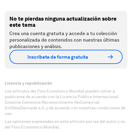
No te pierdas ninguna actualización sobre
este tema
Crea una cuenta gratuita y accede a tu colección
personalizada de contenidos con nuestras últimas
publicaciones y análisis.
Inscríbete de forma gratuita
Licencia y republicación
Los artículos del Foro Económico Mundial pueden volver a
publicarse de acuerdo con la Licencia Pública Internacional
Creative Commons Reconocimiento-NoComercial-
SinObraDerivada 4.0, y de acuerdo con nuestras condiciones de
uso.
Las opiniones expresadas en este artículo son las del autor y no
del Foro Económico Mundial.