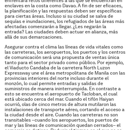
enfrentará retos diferentes a las que se encuentran en
enclaves en la costa como Davao. A fin de ser eficaces,
la planificación y las respuestas deben ser específicas
para ciertas áreas. Incluso si su ciudad se salva de
sequías e inundaciones, los refugiados de las áreas más
afectadas comenzarán a llegar. ¿Les negarán la
entrada? Las ciudades deben actuar en alianza, más
allá de sus demarcaciones.
Asegurar contra el clima las líneas de vida vitales como
las carreteras, los aeropuertos, los puertos y los centros
de comunicación será una propuesta de ventas única
tanto para el sector privado como público. Por ejemplo,
el Viaducto Candaba de la carretera North Luzon
Expressway une el área metropolitana de Manila con las
provincias interiores del norte incluso durante el
monzón, lo cual permite entradas y salidas de
suministros de manera ininterrumpida. En contraste a
esto se encuentra el aeropuerto de Tacloban, el cual
está ubicado cerca del mar. Cuando el tifón Haiyan
ocurrió, olas de cinco metros de altura mutilaron las
instalaciones de transporte aéreo, cortando el acceso a
la ciudad desde el aire. Cuando las carreteras no son
transitables –cuando los aeropuertos, los puertos de
mar y las líneas de comunicación quedan cerrados– el