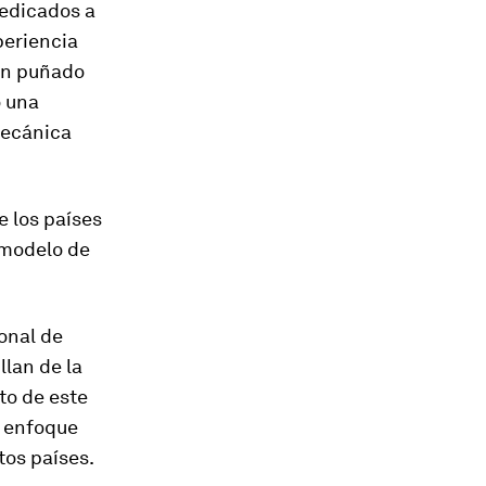
dedicados a
periencia
 un puñado
o una
mecánica
 los países
 modelo de
onal de
llan de la
to de este
o enfoque
os países.