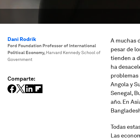
Dani Rodrik
A muchas d
Ford Foundation Professor of International
pesar de lo
Political Economy
,
Harvard Kennedy School of
tienden a 
Government
ha desacele
problemas 
Comparte:
Angola y Su
Senegal, B
año. En Asi
Bangladesh
Todas esta
Las econom