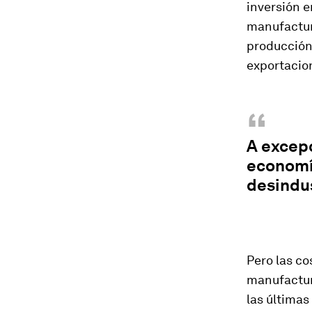
inversión e
manufacture
producción 
exportacio
“
A excep
economí
desindu
Pero las c
manufactur
las últimas