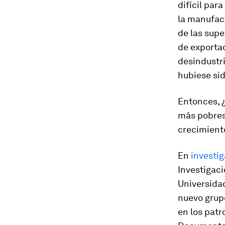
difícil par
la manufact
de las supe
de exporta
desindustr
hubiese sid
Entonces, 
más pobres
crecimient
En
investi
Investigaci
Universidad
nuevo grup
en los pat