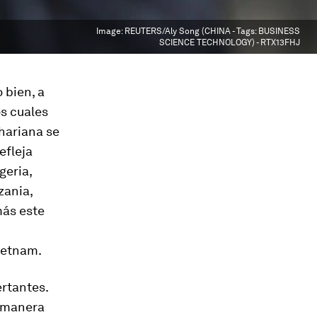
Image:
REUTERS/Aly Song (CHINA - Tags: BUSINESS
SCIENCE TECHNOLOGY) - RTX13FHJ
 bien, a
os cuales
hariana se
efleja
geria,
zania,
más este
ietnam.
rtantes.
e manera