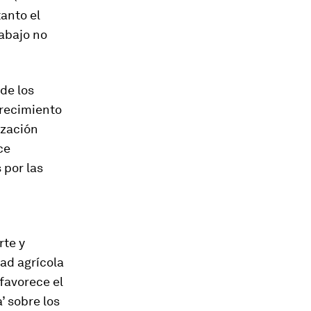
tanto el
rabajo no
de los
crecimiento
ización
ce
 por las
rte y
ad agrícola
favorece el
 sobre los