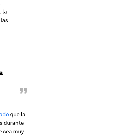
a
 la
 las
a
”
ado
que la
s durante
ue sea muy