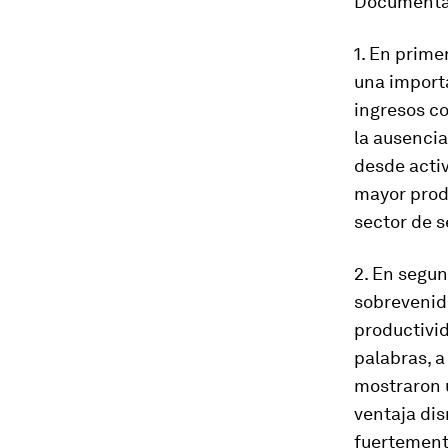
Documentam
1. En prime
una importa
ingresos co
la ausencia
desde activ
mayor produ
sector de s
2. En segun
sobrevenid
productivid
palabras, a
mostraron u
ventaja di
fuertemente