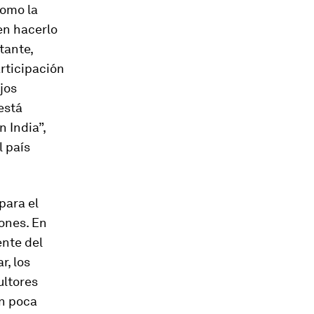
como la
en hacerlo
tante,
rticipación
jos
está
 India”,
l país
para el
zones. En
ente del
r, los
ultores
on poca