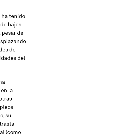
o ha tenido
 de bajos
a pesar de
desplazando
ades de
vidades del
 ha
en la
otras
mpleos
o, su
trasta
tal (como