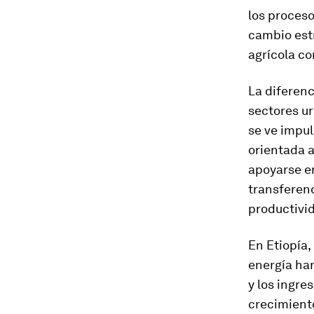
los proceso
cambio estr
agrícola co
La diferenc
sectores ur
se ve impul
orientada a
apoyarse e
transferenc
productivid
En Etiopía,
energía han
y los ingre
crecimient