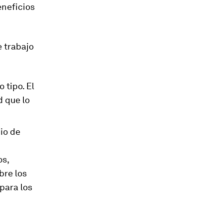
eneficios
 trabajo
 tipo. El
 que lo
io de
os,
bre los
para los