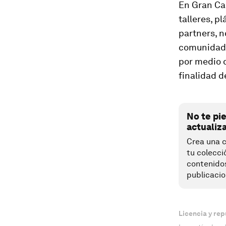
En Gran Ca
talleres, p
partners, n
comunidad p
por medio 
finalidad 
No te pi
actualiz
Crea una c
tu colecci
contenido
publicacio
Licencia y rep