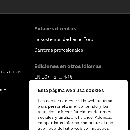
Enlaces directos
La sostenibilidad en el Foro
Carreras profesionales
Ediciones en otros idiomas
tras notas
EN
ES
中文
日本語
▪
▪
▪
ines
Esta página web usa cookies
Las cookies de este sitio web se usan
para personalizar el contenido y los
anuncios, ofrecer funciones de redes
sociales y analizar el tráfico. Además,
compartimos información sobre el uso
que haga del sitio web con nuestros