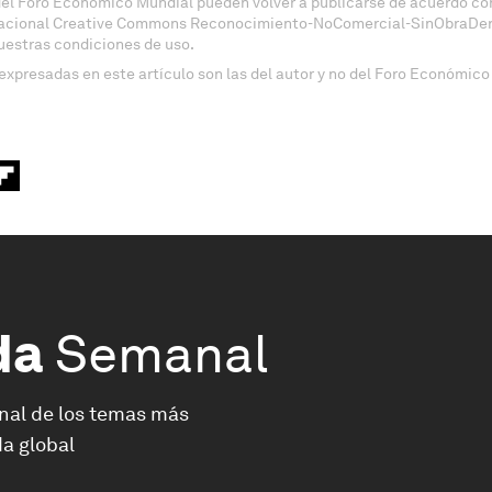
del Foro Económico Mundial pueden volver a publicarse de acuerdo con
nacional Creative Commons Reconocimiento-NoComercial-SinObraDeri
uestras condiciones de uso.
expresadas en este artículo son las del autor y no del Foro Económico
da
Semanal
nal de los temas más
a global