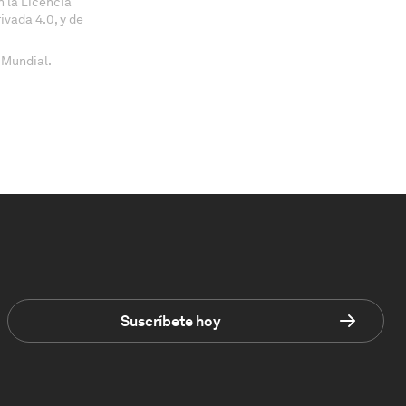
 la Licencia
vada 4.0, y de
 Mundial.
Suscríbete hoy