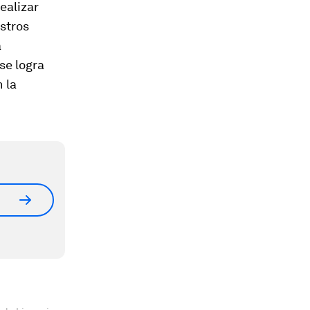
ealizar
estros
a
se logra
 la