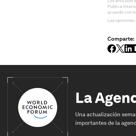
Los artículos 
Pública Inter
acuerdo con n
Las opiniones 
Comparte:
La Agen
Una actualización sema
importantes de la agend