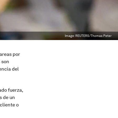
Image:
REUTERS/Thomas Peter
areas por
s son
encia del
ado fuerza,
s de un
cliente o