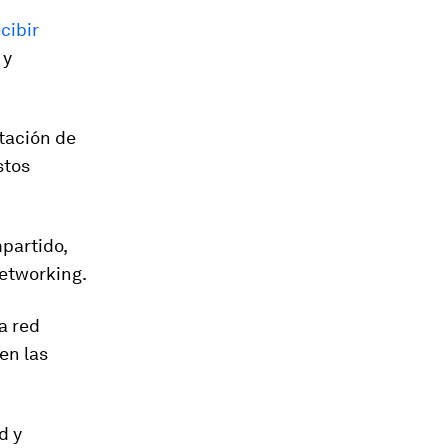
cibir
 y
tación de
stos
partido,
networking.
a red
en las
d y