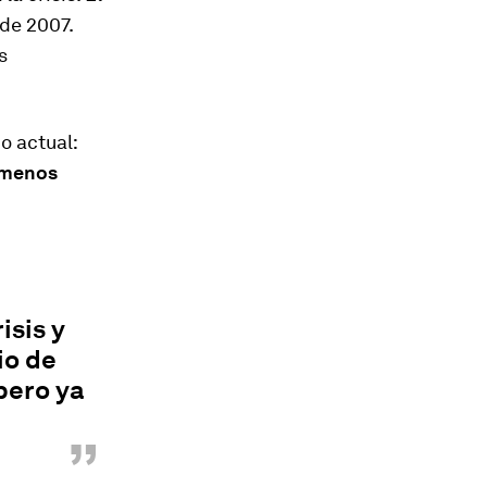
 de 2007.
s
o actual:
menos
isis y
io de
pero ya
”