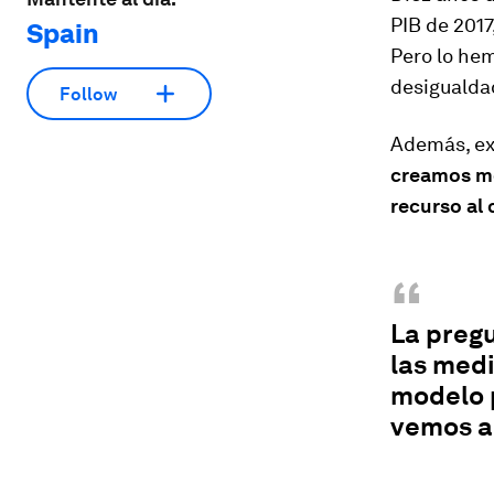
PIB de 2017
Spain
Pero lo he
desigualdad
Follow
Además, exi
creamos m
recurso al 
“
La pregu
las med
modelo p
vemos a