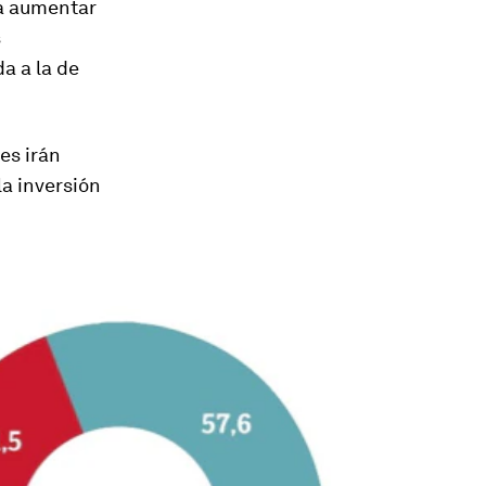
a aumentar
s
a a la de
es irán
a inversión