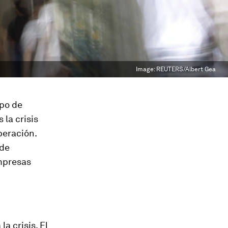
Image:
REUTERS/Albert Gea
ipo de
 la crisis
peración.
 de
empresas
la crisis. El