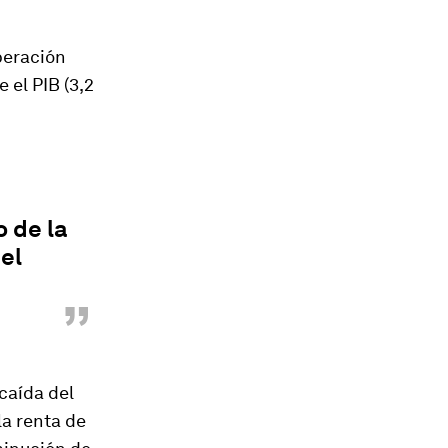
peración
 el PIB (3,2
 de la
del
”
caída del
la renta de