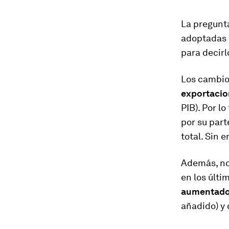
La pregunta
adoptadas 
para decirl
Los cambios
exportaci
​PIB). Por l
por su part
total. ​Sin
Además, no
en los últi
aumentado 
añadido) y 