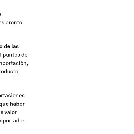
s
es pronto
 de las
1 puntos de​
 importación,
ducto​ ​
ortaciones
 que haber
s valor
mportador.​