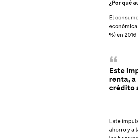
¿Por qué a
El consumo 
económica. 
%) en 2016 
“
Este imp
renta, a
crédito
Este impuls
ahorro y a 