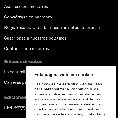
Asóciese con nosotros
Conviértase en miembro
Regístrese para recibir nuestras notas de prensa
Suscríbase a nuestros boletines
Contacte con nosotros
Enlaces directos
La sostenibilidad en el Foro
Esta página web usa cookies
Carreras profesionales
Las cookies de este sitio web se usan
para personalizar el contenido y los
anuncios, ofrecer funciones de redes
Ediciones en otros idiomas
sociales y analizar el tráfico. Además,
compartimos información sobre el uso
EN
ES
中文
日本語
▪
▪
▪
que haga del sitio web con nuestros
partners de redes sociales, publicidad y