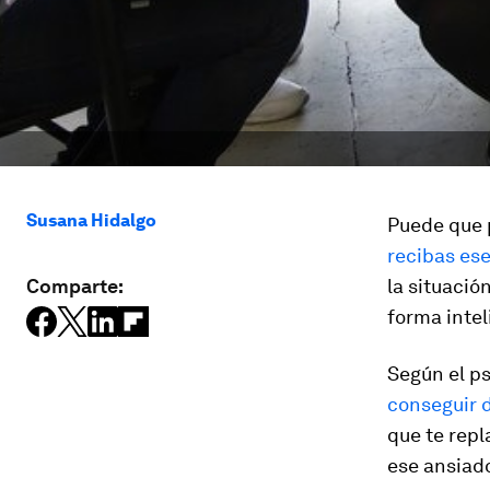
Susana Hidalgo
Puede que 
recibas es
Comparte:
la situación
forma intel
Según el ps
conseguir 
que te repl
ese ansiado