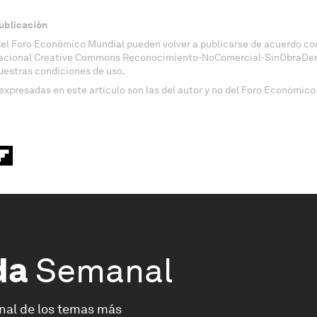
ublicación
del Foro Económico Mundial pueden volver a publicarse de acuerdo con
nacional Creative Commons Reconocimiento-NoComercial-SinObraDeri
uestras condiciones de uso.
expresadas en este artículo son las del autor y no del Foro Económico
da
Semanal
nal de los temas más