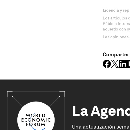
Licencia y rep
Los artículos 
Pública Inter
acuerdo con n
Las opiniones 
Comparte:
La Agen
Una actualización sema