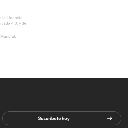
 la Licencia
vada 4.0, y de
 Mundial.
Suscríbete hoy