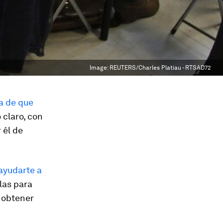
Image:
REUTERS/Charles Platiau - RTSAD72
a de que
 claro, con
 él de
ayudarte a
las para
a obtener