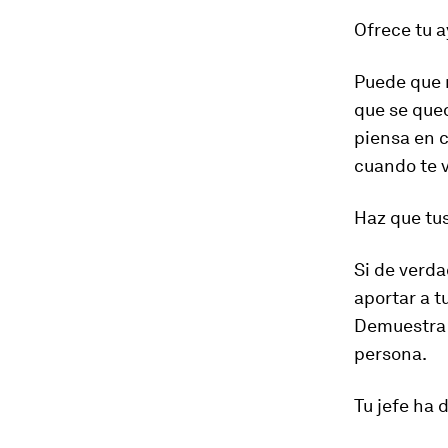
Ofrece tu a
Puede que n
que se qued
piensa en c
cuando te 
Haz que tu
Si de verd
aportar a t
Demuestra a
persona.
Tu jefe ha 