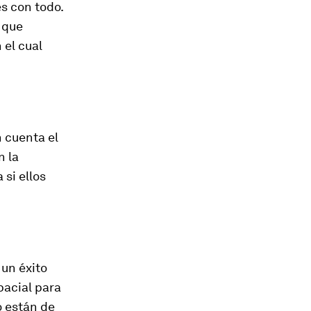
s con todo.
 que
 el cual
 cuenta el
n la
 si ellos
 un éxito
pacial para
o están de