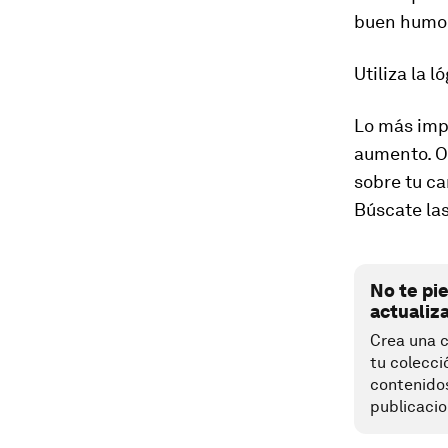
buen humor
Utiliza la l
Lo más imp
aumento. O
sobre tu ca
Búscate la
No te pi
actualiz
Crea una c
tu colecci
contenido
publicacio