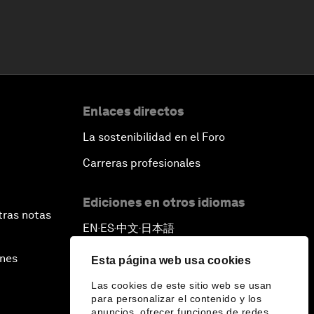
Enlaces directos
La sostenibilidad en el Foro
Carreras profesionales
Ediciones en otros idiomas
tras notas
EN
ES
中文
日本語
▪
▪
▪
ines
Esta página web usa cookies
Las cookies de este sitio web se usan
para personalizar el contenido y los
anuncios, ofrecer funciones de redes