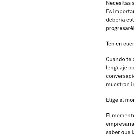
Necesitas s
Es importan
debería est
progresaré
Ten en cuen
Cuando te d
lenguaje cor
conversació
muestran i
Elige el m
El momento 
empresarial
saber que 