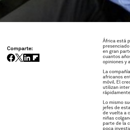
África está 
presenciado
Comparte:
en gran part
cuantos años
opiniones y 
La compañía
africanos en
móvil. El cre
utilizan int
rápidamente
Lo mismo suc
jefes de est
de vuelta a 
niñas colgan
parte de la 
poca investi