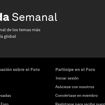
da
Semanal
nal de los temas más
a global
ación sobre el Foro
Participe en el Foro
Iniciar sesión
Asóciese con nosotros
esadas
Conviértase en miembro
 Foro
Regístrese para recibir nues