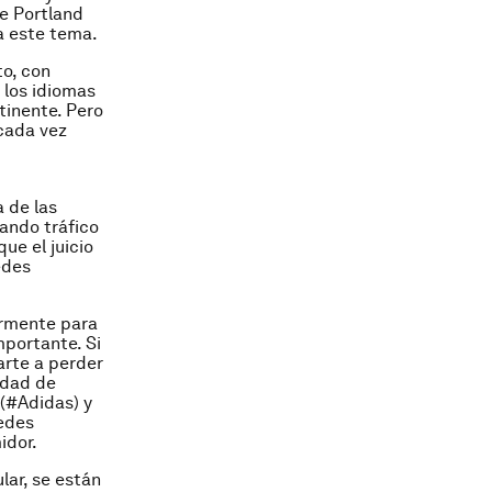
de Portland
a este tema.
to, con
n los idiomas
inente. Pero
 cada vez
 de las
ando tráfico
ue el juicio
edes
ormente para
mportante. Si
arte a perder
idad de
(#Adidas) y
edes
idor.
lar, se están