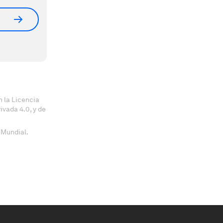
 la Licencia
vada 4.0, y de
 Mundial.