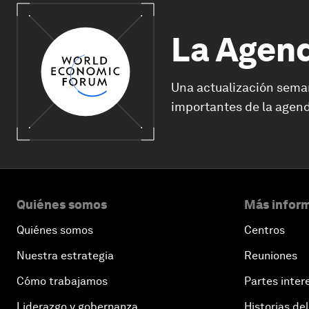
La Agen
Una actualización sema
importantes de la agend
Quiénes somos
Más inform
Quiénes somos
Centros
Nuestra estrategia
Reuniones
Cómo trabajamos
Partes inter
Liderazgo y gobernanza
Historias del