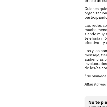
precio de su
Quienes quier
organizacion
participando
Las redes so
mucho menos.
siendo muy s
telefonía mó
efectivo – y 
Los y las co
mensaje, tie
audiencias c
involucrados
de los/as co
Las opinione
Allan Kamau 
No te pi