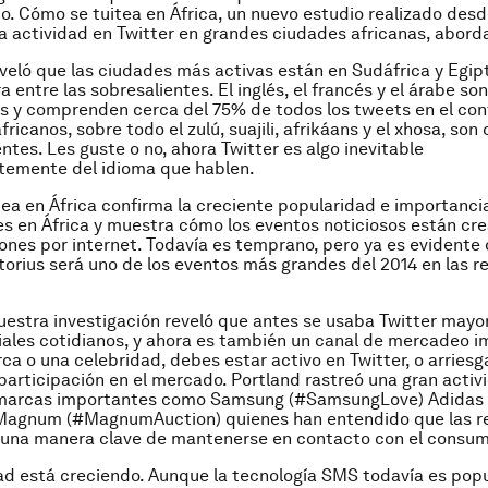
o. Cómo se tuitea en África, un nuevo estudio realizado des
la actividad en Twitter en grandes ciudades africanas, abord
eveló que las ciudades más activas están en Sudáfrica y Egip
a entre las sobresalientes. El inglés, el francés y el árabe so
 y comprenden cerca del 75% de todos los tweets en el cont
fricanos, sobre todo el zulú, suajili, afrikáans y el xhosa, son
tes. Les guste o no, ahora Twitter es algo inevitable
temente del idioma que hablen.
ea en África confirma la creciente popularidad e importancia
es en África y muestra cómo los eventos noticiosos están cre
ones por internet. Todavía es temprano, pero ya es evidente q
torius será uno de los eventos más grandes del 2014 en las r
nuestra investigación reveló que antes se usaba Twitter may
iales cotidianos, y ahora es también un canal de mercadeo i
ca o una celebridad, debes estar activo en Twitter, o arriesg
y participación en el mercado. Portland rastreó una gran activ
 marcas importantes como Samsung
(#SamsungLove) Adidas 
 Magnum (#MagnumAuction) quienes han entendido que las r
 una manera clave de mantenerse en contacto con el consum
ad está creciendo. Aunque la tecnología SMS todavía es popu