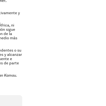
net.
tivamente y
frica, ni
ión sigue
n de la
 medio más
edentes o su
es y alcanzar
sente e
les de parte
lan Kamau.