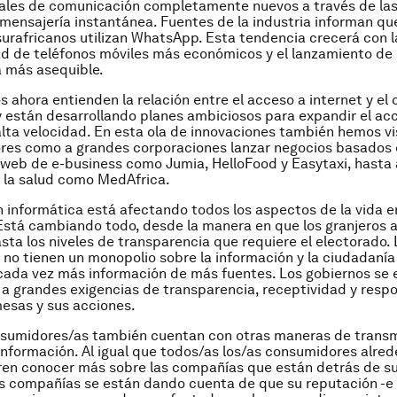
ales de comunicación completamente nuevos a través de las
a mensajería instantánea. Fuentes de la industria informan qu
surafricanos utilizan WhatsApp. Esta tendencia crecerá con l
ad de teléfonos móviles más económicos y el lanzamiento de 
 más asequible.
s ahora entienden la relación entre el acceso a internet y el
 están desarrollando planes ambiciosos para expandir el ac
alta velocidad. En esta ola de innovaciones también hemos vi
es como a grandes corporaciones lanzar negocios basados e
 web de e-business como Jumia, HelloFood y Easytaxi, hasta 
 la salud como MedAfrica.
n informática está afectando todos los aspectos de la vida e
Está cambiando todo, desde la manera en que los granjeros 
ta los niveles de transparencia que requiere el electorado. 
 no tienen un monopolio sobre la información y la ciudadanía
ada vez más información de más fuentes. Los gobiernos se 
a grandes exigencias de transparencia, receptividad y resp
esas y sus acciones.
nsumidores/as también cuentan con otras maneras de transmi
información. Al igual que todos/as los/as consumidores alred
ren conocer más sobre las compañías que están detrás de s
as compañías se están dando cuenta de que su reputación -e 