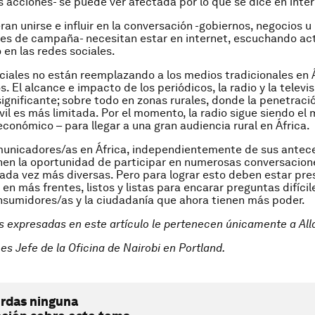
s acciones- se puede ver afectada por lo que se dice en inter
an unirse e influir en la
conversación -gobiernos, negocios u
es de campaña- necesitan estar en internet, escuchando ac
 en las redes sociales.
ciales no están reemplazando a los medios tradicionales en Á
 El alcance e impacto de los periódicos, la radio y la televis
ignificante; sobre todo en zonas rurales, donde la penetració
vil es más limitada. Por el momento, la radio sigue siendo el
económico – para llegar a una gran audiencia rural en África.
municadores/as en África, independientemente de sus antec
nen la oportunidad de participar en numerosas conversacion
ada vez más diversas. Pero para lograr esto deben estar pre
 en más frentes, listos y listas para encarar preguntas difíci
nsumidores/as y la ciudadanía que ahora tienen más poder.
s expresadas en este artículo le pertenecen únicamente a Al
es Jefe de la Oficina de Nairobi en Portland.
erdas ninguna