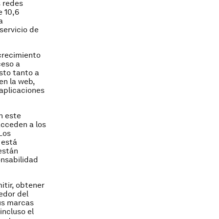
 redes
e 10,6
a
servicio de
 crecimiento
ceso a
sto tanto a
n la web,
aplicaciones
n este
acceden a los
Los
 está
están
onsabilidad
tir, obtener
edor del
us marcas
incluso el