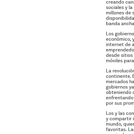
creando can
sociales y l
millones de 
disponibilid
banda ancha
Los gobierno
económico, y
internet de 
emprendedor
desde sitios
móviles para
La revolució
continente. 
mercados has
gobiernos ya
obteniendo c
enfrentando 
por sus prom
Los y las co
y compartir 
mundo, quie
favoritas. L