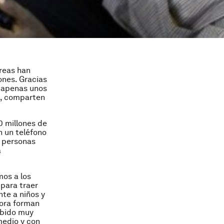
reas han
nes. Gracias
n apenas unos
a, comparten
 millones de
n un teléfono
e personas
a
mos a los
 para traer
te a niños y
hora forman
abido muy
medio y con