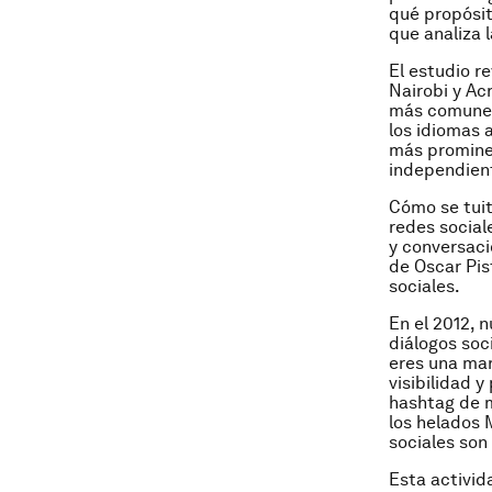
qué propósit
que analiza 
El estudio r
Nairobi y Acr
más comunes
los idiomas a
más prominen
independien
Cómo se tuit
redes social
y conversaci
de Oscar Pis
sociales.
En el 2012, 
diálogos soc
eres una mar
visibilidad 
hashtag de
los helados
sociales son
Esta activid