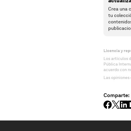
actualiz
Crea una c
tu colecci
contenido
publicacio
Licencia y rep
Los artículos 
Pública Inter
acuerdo con n
Las opiniones 
Comparte: