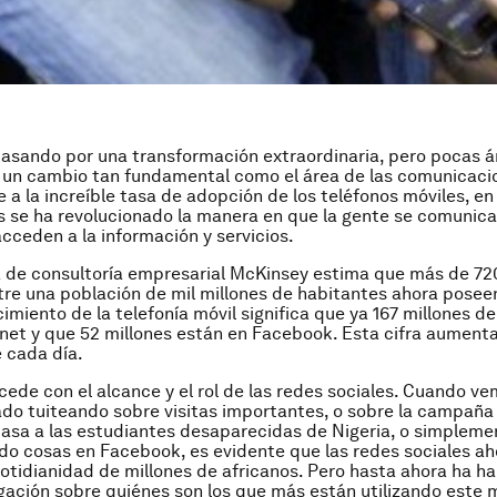
pasando por una transformación extraordinaria, pero pocas á
 un cambio tan fundamental como el área de las comunicacio
e a la increíble tasa de adopción de los teléfonos móviles, e
 se ha revolucionado la manera en que la gente se comunic
acceden a la información y servicios.
 de consultoría empresarial McKinsey estima que más de 720
tre una población de mil millones de habitantes ahora posee
cimiento de la telefonía móvil significa que ya 167 millones d
ernet y que 52 millones están en Facebook. Esta cifra aument
 cada día.
ede con el alcance y el rol de las redes sociales. Cuando ve
ado tuiteando sobre visitas importantes, o sobre la campaña
casa a las estudiantes desaparecidas de Nigeria, o simplemen
do cosas en Facebook, es evidente que las redes sociales a
cotidianidad de millones de africanos. Pero hasta ahora ha h
gación sobre quiénes son los que más están utilizando este 