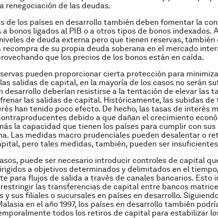
a renegociación de las deudas.
s de los países en desarrollo también deben fomentar la con
 a bonos ligados al PIB o a otros tipos de bonos indexados. 
 niveles de deuda externa pero que tienen reservas, también
a recompra de su propia deuda soberana en el mercado inter
provechando que los precios de los bonos están en caída.
reservas pueden proporcionar cierta protección para minimiza
las salidas de capital, en la mayoría de los casos no serán su
 desarrollo deberían resistirse a la tentación de elevar las t
frenar las salidas de capital. Históricamente, las subidas de
erés han tenido poco efecto. De hecho, las tasas de interés m
contraproducentes debido a que dañan el crecimiento econó
más la capacidad que tienen los países para cumplir con sus 
a. Las medidas macro prudenciales pueden desalentar o ret
apital, pero tales medidas, también, pueden ser insuficientes
asos, puede ser necesario introducir controles de capital qu
dirigidos a objetivos determinados y delimitados en el tiempo
e para flujos de salida a través de canales bancarios. Esto i
 restringir las transferencias de capital entre bancos matric
 y sus filiales o sucursales en países en desarrollo. Siguiendo
alasia en el año 1997, los países en desarrollo también podrí
mporalmente todos los retiros de capital para estabilizar los