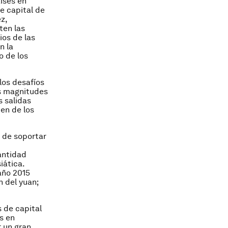
aíses en
e capital de
z,
ten las
ios de las
n la
o de los
los desafíos
as magnitudes
s salidas
den de los
 de soportar
cantidad
iática.
año 2015
n del yuan;
 de capital
s en
r un gran