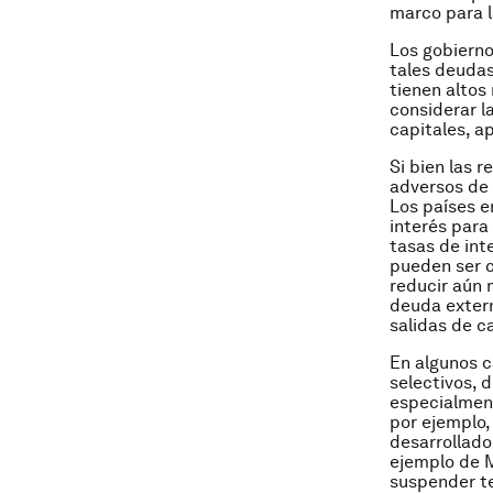
marco para l
Los gobierno
tales deudas
tienen altos
considerar l
capitales, a
Si bien las 
adversos de 
Los países en
interés para 
tasas de int
pueden ser 
reducir aún 
deuda extern
salidas de c
En algunos c
selectivos, 
especialment
por ejemplo,
desarrollados
ejemplo de M
suspender te