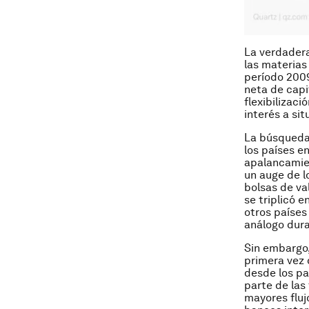
La verdadera
las materias
período 2009
neta de capi
flexibilizac
interés a si
La búsqueda
los países e
apalancamien
un auge de l
bolsas de va
se triplicó e
otros países
análogo dura
Sin embargo,
primera vez 
desde los pa
parte de las
mayores fluj