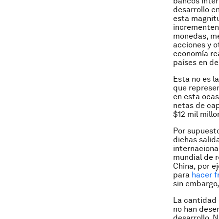
bancos inter
desarrollo e
esta magnitu
incrementen 
monedas, men
acciones y o
economía rea
países en de
Esta no es l
que represen
en esta ocas
netas de cap
$12 mil millo
Por supuesto
dichas salid
internacional
mundial de r
China, por e
para
hacer f
sin embargo,
La cantidad 
no han desen
desarrollo. 