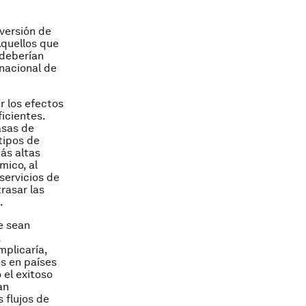
versión de
Aquellos que
 deberían
nacional de
r los efectos
ficientes.
asas de
 tipos de
ás altas
mico, al
servicios de
rasar las
.
e sean
,
mplicaría,
es en países
 el exitoso
an
 flujos de