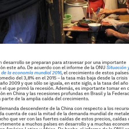
n desarrollo se preparan para atravesar por una importante
ón este año. De acuerdo con el informe de la ONU
Situación 
 de la economía mundial 2016
,
el crecimiento de estos paíse
romedio del 3,8% en el 2015 – la tasa más baja desde la crisis
ño 2009 y que sólo se iguala, en este siglo, a la tasa del año
n el que primó la recesión. Además, es importante tomar en 
ón en China y las recesiones profundas en Brasil y la Federa
n parte de la amplia caída del crecimiento.
a demanda descendente de la China con respecto a los recurs
a cuenta de casi la mitad de la demanda mundial de metale
cho que ver con las fuertes caídas de estos precios, caídas
ertemente a muchos países en desarrollo y a muchas econom