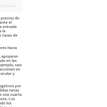
 precios de
ante el
na entrada
a la
s tasas de
ores hacia
s, apoyaron
ado en las
jemplo, casi
 acciones en
acular y
negativos por
lidas netas
de una cuarta
ores. Los
ndo los