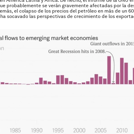
n América Latina y África. De hecho, el informe de la ONU 
ue probablemente se verán gravemente afectadas por la de
emás, el colapso de los precios del petróleo en más de un 
4 ha socavado las perspectivas de crecimiento de los export