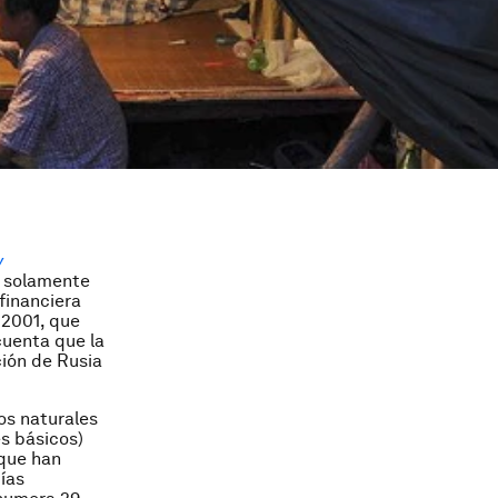
y
s solamente
 financiera
 2001, que
cuenta que la
ción de Rusia
os naturales
s básicos)
 que han
ías