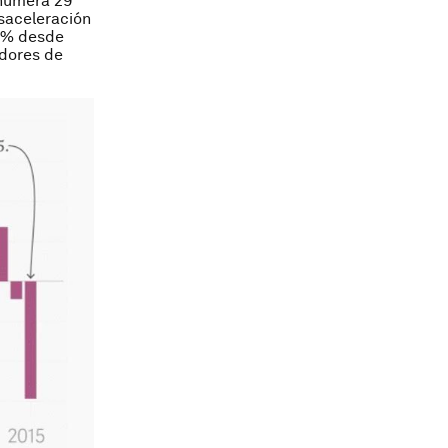
enumera 29
saceleración
60% desde
adores de