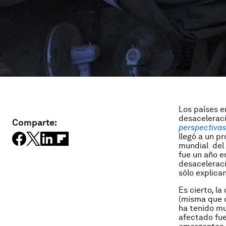
Los países e
desaceleraci
Comparte:
perspectivas
llegó a un p
mundial del a
fue un año e
desaceleraci
sólo explica
Es cierto, l
(misma que d
ha tenido mu
afectado fu