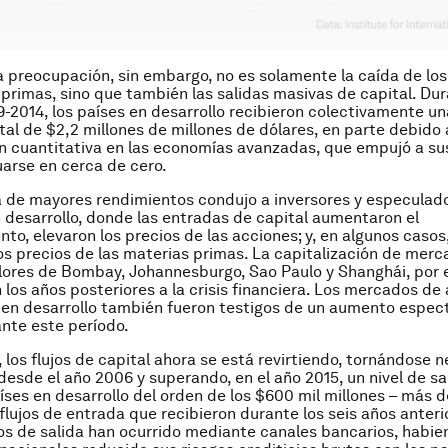
 preocupación, sin embargo, no es solamente la caída de los
 primas, sino que también las salidas masivas de capital. Dur
-2014, los países en desarrollo recibieron colectivamente u
tal de $2,2 millones de millones de dólares, en parte debido 
ión cuantitativa en las economías avanzadas, que empujó a su
tuarse en cerca de cero.
 de mayores rendimientos condujo a inversores y especulad
n desarrollo, donde las entradas de capital aumentaron el
to, elevaron los precios de las acciones; y, en algunos caso
os precios de las materias primas. La capitalización de merc
lores de Bombay, Johannesburgo, Sao Paulo y Shanghái, por e
n los años posteriores a la crisis financiera. Los mercados de
 en desarrollo también fueron testigos de un aumento espect
nte este período.
 los flujos de capital ahora se está revirtiendo, tornándose 
desde el año 2006 y superando, en el año 2015, un nivel de sa
íses en desarrollo del orden de los $600 mil millones – más 
 flujos de entrada que recibieron durante los seis años anteri
os de salida han ocurrido mediante canales bancarios, habie