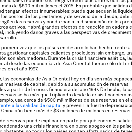
nacionales reducido sus riesgos crediticios brutos con los p
n más de $800 mil millones el 2015. Es probable que salidas d
d tengan efectos innumerables: puede que sequen la liquide
los costos de los préstamos y de servicio de la deuda, debili
güen las reservas y conduzcan a la disminución de los prec
tros activos. Habrá grandes efectos de reacción en cadena e
l, incluyendo daños graves a las perspectivas de crecimient
sarrollo.
a primera vez que los países en desarrollo han hecho frente a 
ta gestionar capitales calientes procíclicos; sin embargo, l
ión son abrumadoras. Durante la crisis financiera asiática, la
ital desde las economías de Asia Oriental fueron sólo del or
nes en el año 1997.
, las economías de Asia Oriental hoy en día son más capaces
as masivas de capital, debido a su acumulación de reservas
es a partir de la crisis financiera del año 1997. De hecho, la 
eservas se ha más que triplicado desde la crisis financiera as
jemplo, usa cerca de $500 mil millones de sus reservas en el 
rente a las salidas de capital
y prevenir la fuerte depreciació
 China aún tiene más de $3 millones de millones en reservas.
de reservas puede explicar en parte por qué enormes salidas
cadenado una crisis financiera en pleno apogeo en los paíse
No obstante, no todos los países son tan afortunados de tene