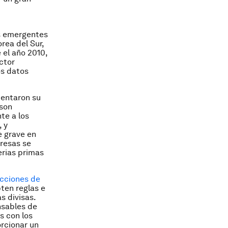
s emergentes
rea del Sur,
 el año 2010,
ctor
os datos
mentaron su
 son
te a los
, y
e grave en
resas se
erias primas
ecciones de
ten reglas e
s divisas.
nsables de
s con los
rcionar un