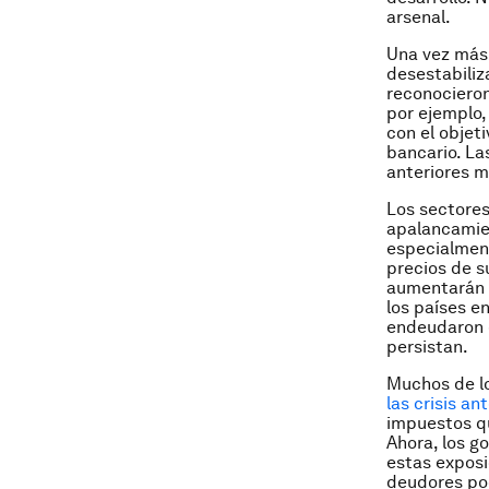
arsenal.
Una vez más,
desestabili
reconocieron 
por ejemplo,
con el objet
bancario. La
anteriores m
Los sectores
apalancamien
especialment
precios de s
aumentarán l
los países e
endeudaron e
persistan.
Muchos de lo
las crisis an
impuestos qu
Ahora, los g
estas exposi
deudores pod