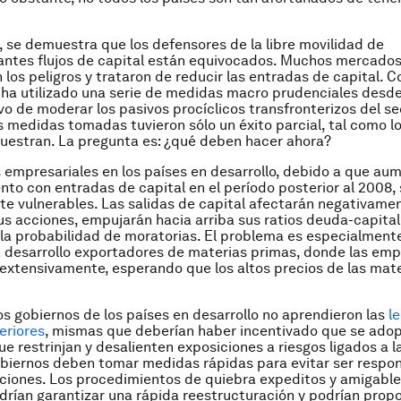
 se demuestra que los defensores de la libre movilidad de
zantes flujos de capital están equivocados. Muchos mercado
los peligros y trataron de reducir las entradas de capital. Co
 ha utilizado una serie de medidas macro prudenciales desde
ivo de moderar los pasivos procíclicos transfronterizos del se
s medidas tomadas tuvieron sólo un éxito parcial, tal como l
uestran. La pregunta es: ¿qué deben hacer ahora?
 empresariales en los países en desarrollo, debido a que au
to con entradas de capital en el período posterior al 2008,
e vulnerables. Las salidas de capital afectarán negativamen
us acciones, empujarán hacia arriba sus ratios deuda-capital
a probabilidad de moratorias. El problema es especialment
n desarrollo exportadores de materias primas, donde las emp
xtensivamente, esperando que los altos precios de las mat
s gobiernos de los países en desarrollo no aprendieron las
l
teriores
, mismas que deberían haber incentivado que se adop
e restrinjan y desalienten exposiciones a riesgos ligados a la
obiernos deben tomar medidas rápidas para evitar ser respo
ciones. Los procedimientos de quiebra expeditos y amigable
rían garantizar una rápida reestructuración y podrían propo