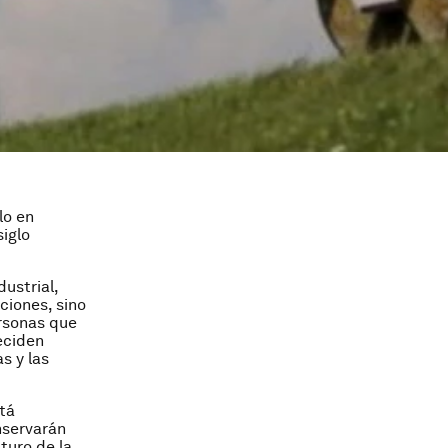
lo en
iglo
ustrial,
ciones, sino
ersonas que
eciden
s y las
stá
nservarán
turo de la