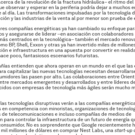
cerca de la revolución de la fractura hidráulica– el ritmo de
ue observar y esperar en la periferia podría dejar a muchos e
 al día. Las transformaciones impulsadas por la tecnología 
ión y las industrias de la venta al por menor son prueba de 
ores compañías energéticas ya han cambiado su enfoque para
s y asegurarse de liderar –en asociación con colaboradores
más centrados en la tecnológica– también el mercado renova
o BP, Shell, Exxon y otras ya han invertido miles de millone
ción e infraestructura en una apuesta por convertir en realid
hace poco, fantasiosos escenarios futuristas.
ías entienden que ahora operan en un mundo en el que las 
ra capitalizar las nuevas tecnologías necesitan desarrollars
umidores las pasen por alto
.
Las colaboraciones entre Orient
ntre mercados emergentes y desarrollados y entre líderes d
ecidos con empresas de tecnología más ágiles serán mucho 
 las tecnologías disruptivas verán a las compañías energétic
s en competencia con minoristas, organizaciones de tecnolo
 de telecomunicaciones e incluso compañías de medios de
 para controlar la infraestructura de un futuro de energía q
consumidor. No es sorprendente que Google recientemente 
2 mil millones de dólares en comprar Nest Labs, una
start-up
q