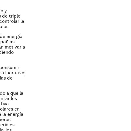
do y
 de triple
controlar la
alor.
 de energía
mpañías
án motivar a
eciendo
 consumir
a lucrativo;
ias de
do a que la
ntar los
ativa
olares en
 la energía
ieros
eriales
o, los