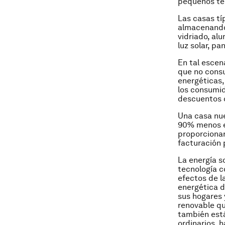
pequeños te
Las casas tí
almacenando 
vidriado, al
luz solar, p
En tal escen
que no cons
energéticas,
los consumid
descuentos c
Una casa nue
90% menos en
proporcionar
facturación 
La energía s
tecnología c
efectos de l
energética d
sus hogares 
renovable qu
también está
ordinarios, h