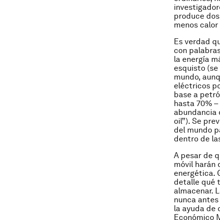
investigador
produce dos 
menos calor 
Es verdad qu
con palabras
la energía m
esquisto
(se
mundo, aunqu
eléctricos p
base a petró
hasta 70% – 
abundancia d
oil”). Se pr
del mundo pa
dentro de la
A pesar de q
móvil harán 
energética. 
detalle qué 
almacenar. 
nunca antes 
la ayuda de 
Económico M