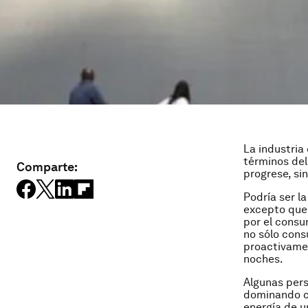
La industria
términos del
Comparte:
progrese, si
Podría ser l
excepto que 
por el consu
no sólo cons
proactivamen
noches.
Algunas pers
dominando ca
energía de u