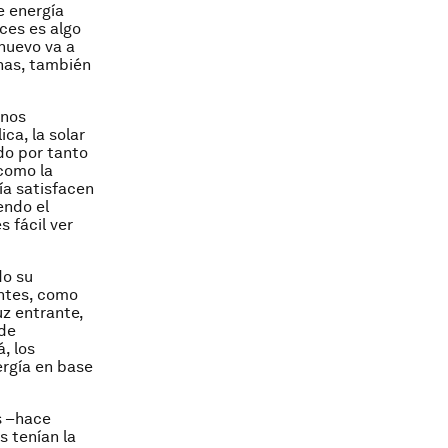
e energía
ces es algo
nuevo va a
onas, también
 nos
ca, la solar
do por tanto
como la
ía satisfacen
endo el
 fácil ver
do su
entes, como
uz entrante,
 de
, los
ergía en base
s –hace
s tenían la