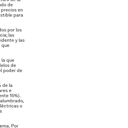
ndo de
y precios en
stible para
os por los
ia; las
idente y las
s que
 la que
delos de
el poder de
 de la
ares e
ente 15%).
 alumbrado,
léctricas o
s
tema. Por