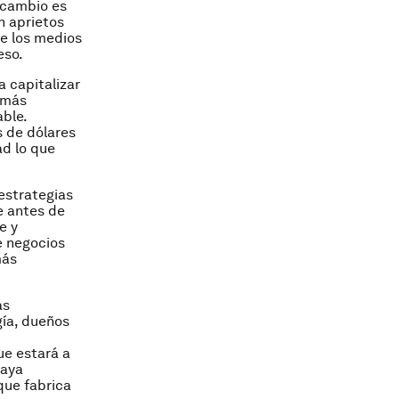
l cambio es
n aprietos
de los medios
eso.
 capitalizar
 más
ble.
s de dólares
ad lo que
estrategias
e antes de
e y
e negocios
más
as
gía, dueños
ue estará a
haya
ue fabrica