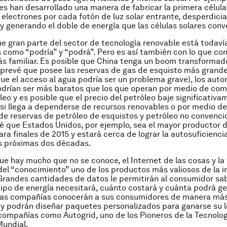
es han desarrollado una manera de fabricar la primera célula
electrones por cada fotón de luz solar entrante, desperdici
y generando el doble de energía que las células solares conv
e gran parte del sector de tecnología renovable está todav
 como “podría” y “podrá”. Pero es así también con lo que c
ás familiar. Es posible que China tenga un boom transforma
 prevé que posee las reservas de gas de esquisto más grande
e el acceso al agua podría ser un problema grave), los auto
odrían ser más baratos que los que operan por medio de com
leo y es posible que el precio del petróleo baje significativ
si llega a dependerse de recursos renovables o por medio de
e reservas de petróleo de esquistos y petróleo no convencio
evé que Estados Unidos, por ejemplo, sea el mayor productor 
ra finales de 2015 y estará cerca de lograr la autosuficienci
s próximas dos décadas.
ue hay mucho que no se conoce, el Internet de las cosas y la
del “conocimiento” uno de los productos más valiosos de la i
Grandes cantidades de datos le permitirán al consumidor sa
tipo de energía necesitará, cuánto costará y cuánta podrá ge
Las compañías conocerán a sus consumidores de manera más
y podrán diseñar paquetes personalizados para ganarse su l
compañías como Autogrid, uno de los Pioneros de la Tecnolog
undial.