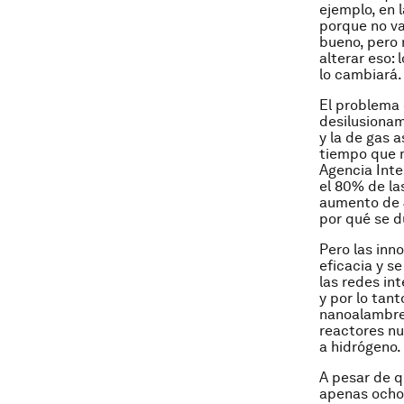
ejemplo, en 
porque no va
bueno, pero 
alterar eso:
lo cambiará.
El problema
desilusionam
y la de gas 
tiempo que m
Agencia Inte
el 80% de la
aumento de 4
por qué se d
Pero las inn
eficacia y s
las redes int
y por lo tant
nanoalambre, 
reactores nu
a hidrógeno.
A pesar de q
apenas ocho 