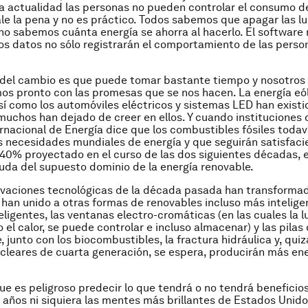
la actualidad las personas no pueden controlar el consumo d
le la pena y no es práctico. Todos sabemos que apagar las lu
no sabemos cuánta energía se ahorra al hacerlo. El software 
 los datos no sólo registrarán el comportamiento de las pers
 del cambio es que puede tomar bastante tiempo y nosotros
os pronto con las promesas que se nos hacen. La energía eóli
así como los automóviles eléctricos y sistemas LED han existi
uchos han dejado de creer en ellos. Y cuando instituciones 
rnacional de Energía dice que los combustibles fósiles todav
s necesidades mundiales de energía y que seguirán satisfaci
0% proyectado en el curso de las dos siguientes décadas, es
uda del supuesto dominio de la energía renovable.
ovaciones tecnológicas de la década pasada han transforma
e han unido a otras formas de renovables incluso más intelig
eligentes, las ventanas electro-cromáticas (en las cuales la l
o el calor, se puede controlar e incluso almacenar) y las pilas
junto con los biocombustibles, la fractura hidráulica y, quizá
cleares de cuarta generación, se espera, producirán más en
ue es peligroso predecir lo que tendrá o no tendrá beneficio
años ni siquiera las mentes más brillantes de Estados Unido