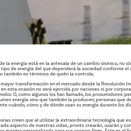
 de la energía está en la antesala de un cambio sísmico, no só
 tipo de energía del que dependerá la sociedad conforme el s
no también en términos de quién la controla.
a mayor transformación en el mercado desde la Revolución Ind
en esta ocasión no será ejercida por naciones ni por corpora
midor. O, como algunos los han llamado, los prosumidores: p
umen energía sino que también la producen; personas que d
te cuándo, cómo y de dónde usan su energía durante los día
onas creen que al utilizar la extraordinaria tecnología que e
da aspecto de nuestras vidas, pronto crearán, usarán y co
na manera personalizada para sus propios fines. Este es el fu