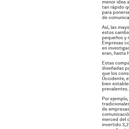
menor idea a
tan rápido q
para ponerse
de comunicac
Así, las may
estos cambio
pequeños y 
Empresas com
en investiga
eran, hasta 
Estas compañ
diseñadas pa
que los cons
Occidente, e
bien establ
prevalentes.
Por ejemplo,
tradicionale
de empresas
comunicación
merced del 
invertido 3,