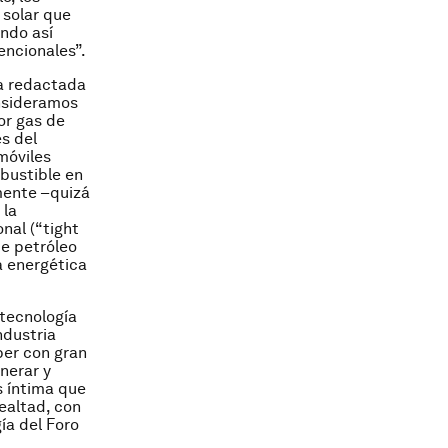
 solar que
ando así
encionales”.
ía redactada
onsideramos
dor
gas de
s del
móviles
bustible en
amente –quizá
 la
nal (“tight
de petróleo
a energética
 tecnología
ndustria
ber con gran
nerar y
 íntima que
ealtad, con
ía del Foro