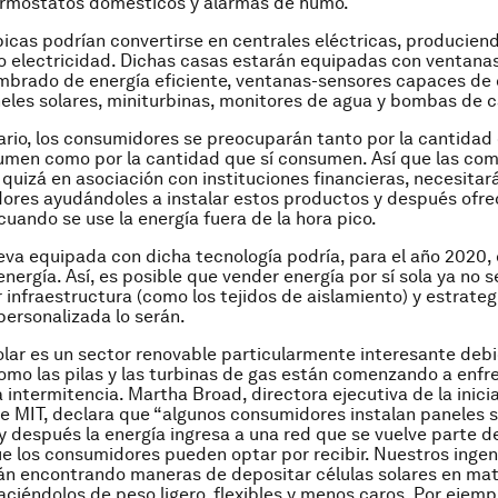
rmostatos domésticos y alarmas de humo.
picas podrían convertirse en centrales eléctricas, producien
electricidad. Dichas casas estarán equipadas con ventanas
umbrado de energía eficiente, ventanas-sensores capaces de 
aneles solares, miniturbinas, monitores de agua y bombas de c
ario, los consumidores se preocuparán tanto por la cantidad
umen como por la cantidad que sí consumen. Así que las co
 quizá en asociación con instituciones financieras, necesitar
ores ayudándoles a instalar estos productos y después ofr
uando se use la energía fuera de la hora pico.
va equipada con dicha tecnología podría, para el año 2020,
ergía. Así, es posible que vender energía por sí sola ya no se
 infraestructura (como los tejidos de aislamiento) y estrateg
personalizada lo serán.
olar es un sector renovable particularmente interesante debi
omo las pilas y las turbinas de gas están comenzando a enfre
a intermitencia. Martha Broad, directora ejecutiva de la inici
e MIT, declara que “algunos consumidores instalan paneles s
y después la energía ingresa a una red que se vuelve parte de
e los consumidores pueden optar por recibir. Nuestros ingen
n encontrando maneras de depositar células solares en mat
aciéndolos de peso ligero, flexibles y menos caros. Por ejempl