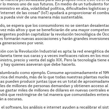
or lo menos uno de sus futuros. En medio de un turbulento fo
inistro en alza, volatilidad política, dificultades logísticas 
“internet de las cosas” (IoT) ayudará a proporcionar el combu
ta pueda vivir de una manera más sustentable.
do, se espera que los consumidores no se sientan desalentad
vez más altos y que se beneficiarán de una mayor competenc
rgentes podrán capitalizar la revolución tecnológica de Occ
s formarán nuevas asociaciones y harán grandes inversione
 generaciones por venir.
ón con la Revolución Industrial es apta: la red energética de
laneta tiene sus caras y a veces ineficaces raíces en los mo
istro, precio y venta del siglo XIX. Pero la tecnología tiene 
 y hay quienes aseveran que debe hacerlo.
alumbrado como ejemplo. Consume aproximadamente el 19%
trica del mundo, más de lo que todas nuestras plantas nucle
cas pueden producir juntas (que es un total de aproximadam
les de millones de personas demandan y obtienen acceso al
ue gastar miles de millones de dólares en nuevas centrales e
ndrá que restringirse de tal manera que comunidades entera
n a oscuras.
l software, los análisis e internet ayuden a recalibrar el sis