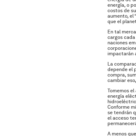
energía, o p
costos de sum
aumento, el 
que el plane
En tal merca
cargos cada 
naciones eme
corporacione
impactarán a
La comparaci
depende el p
compra, sumin
cambiar eso,
Tomemos el 
energía eléc
hidroeléctri
Conforme mi
se tendrán q
el acceso te
permanecerá
A menos que e