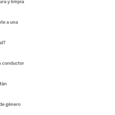
ra y limpia
nte a una
al?
n conductor
stán
de género