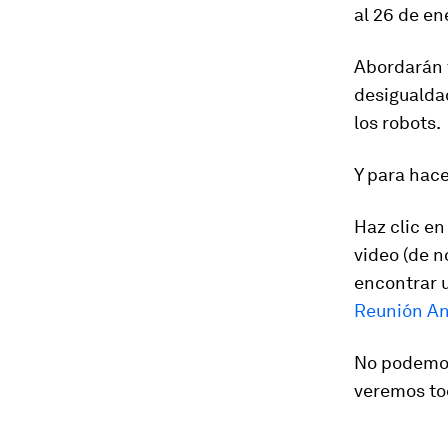
al 26 de en
Abordarán t
desigualdad
los robots.
Y para hace
Haz clic en
video (de 
encontrar 
Reunión An
No podemos
veremos tod