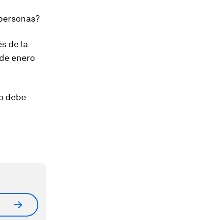
 personas?
s de la
 de enero
no debe