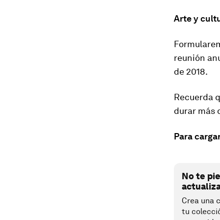
Arte y cult
Formularem
reunión anu
de 2018.
Recuerda qu
durar más 
Para cargar
No te pi
actualiz
Crea una c
tu colecci