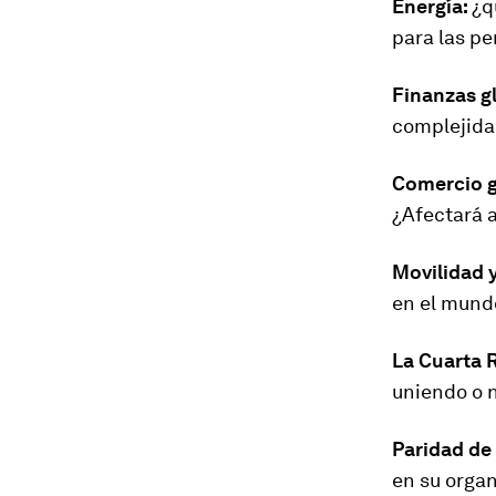
Energía:
¿q
para las p
Finanzas g
complejida
Comercio g
¿Afectará 
Movilidad y
en el mund
La Cuarta R
uniendo o 
Paridad de
en su orga