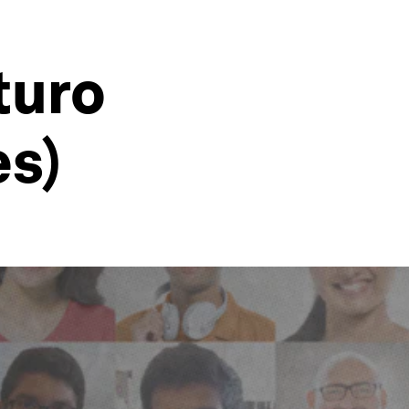
turo
s)