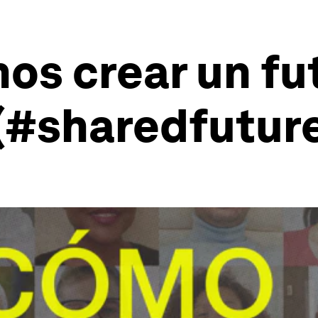
s crear un fu
(#sharedfuture