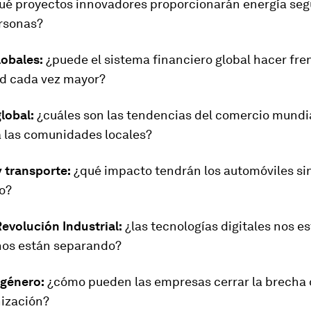
ué proyectos innovadores proporcionarán energía segu
ersonas?
lobales:
¿puede el sistema financiero global hacer fre
d cada vez mayor?
lobal:
¿cuáles son las tendencias del comercio mundi
a las comunidades locales?
 transporte:
¿qué impacto tendrán los automóviles si
o?
evolución Industrial:
¿las tecnologías digitales nos e
nos están separando?
 género:
¿cómo pueden las empresas cerrar la brecha 
nización?