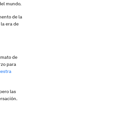
 del mundo.
mento de la
 la era de
ormato de
rzo para
estra
pero las
ersación.