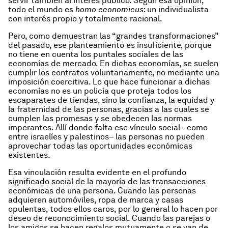
servir también al interés público. Según esa opinión,
todo el mundo es
homo economicus
: un individualista
con interés propio y totalmente racional.
Pero, como demuestran las “grandes transformaciones”
del pasado, ese planteamiento es insuficiente, porque
no tiene en cuenta los puntales sociales de las
economías de mercado. En dichas economías, se suelen
cumplir los contratos voluntariamente, no mediante una
imposición coercitiva. Lo que hace funcionar a dichas
economías no es un policía que proteja todos los
escaparates de tiendas, sino la confianza, la equidad y
la fraternidad de las personas, gracias a las cuales se
cumplen las promesas y se obedecen las normas
imperantes. Allí donde falta ese vínculo social –como
entre israelíes y palestinos– las personas no pueden
aprovechar todas las oportunidades económicas
existentes.
Esa vinculación resulta evidente en el profundo
significado social de la mayoría de las transacciones
económicas de una persona. Cuando las personas
adquieren automóviles, ropa de marca y casas
opulentas, todos ellos caros, por lo general lo hacen por
deseo de reconocimiento social. Cuando las parejas o
los amigos se hacen regalos mutuamente o se van de