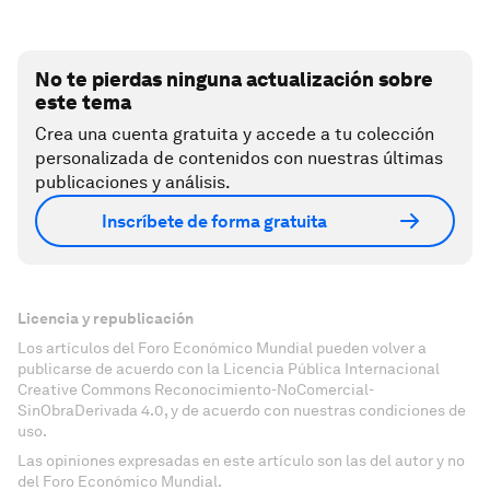
No te pierdas ninguna actualización sobre
este tema
Crea una cuenta gratuita y accede a tu colección
personalizada de contenidos con nuestras últimas
publicaciones y análisis.
Inscríbete de forma gratuita
Licencia y republicación
Los artículos del Foro Económico Mundial pueden volver a
publicarse de acuerdo con la Licencia Pública Internacional
Creative Commons Reconocimiento-NoComercial-
SinObraDerivada 4.0, y de acuerdo con nuestras condiciones de
uso.
Las opiniones expresadas en este artículo son las del autor y no
del Foro Económico Mundial.