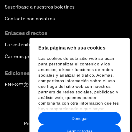
Suscríbase a nuestros boletines
Contacte con nosotros
Enlaces directos
La sostenibilidad en el Foro
Esta página web usa cookies
Carreras profesionales
Las cookies de este sitio web se usan
para personalizar el contenido y los
anuncios, ofrecer funciones de redes
Ediciones en otros idiomas
sociales y analizar el tráfico. Además,
compartimos información sobre el uso
EN
ES
中文
日本語
▪
▪
▪
que haga del sitio web con nuestros
partners de redes sociales, publicidad y
análisis web, quienes pueden
combinarla con otra información que les
haya proporcionado o que hayan
recopilado a partir del uso que haya
Denegar
hecho de sus servicios.
Política de privacidad y normas de uso
Permitir todas