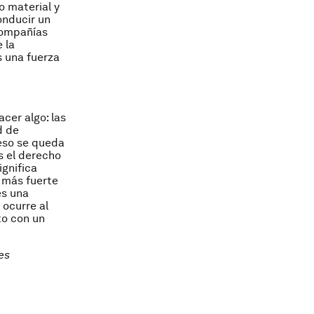
o material y
onducir un
 compañías
 la
s una fuerza
acer algo: las
d de
 eso se queda
s el derecho
ignifica
 más fuerte
es una
 ocurre al
to con un
es