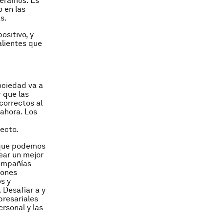
peramos. Es
o en las
s.
ositivo, y
alientes que
ociedad va a
 que las
 correctos al
ahora. Los
ecto.
í que podemos
ear un mejor
compañías
iones
s y
 Desafiar a y
presariales
rsonal y las