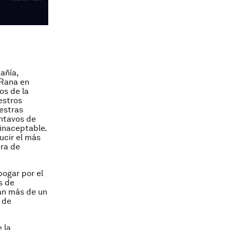
añía,
 Rana en
os de la
estros
estras
entavos de
 inaceptable.
cir el más
era de
bogar por el
s de
an más de un
s de
 la