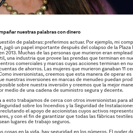
mpañar nuestras palabras con dinero
uestión de palabras: preferimos actuar. Por ejemplo, mi comp
st, jugó un papel importante después del colapso de la Plaza
en 2013. Muchas de las personas que murieron eran emplead
xtil, una industria que provee las prendas que terminan en nu
centros comerciales y marcas cuyas acciones terminan en nu
cuentas de ahorros. Las mujeres que murieron ganaban 11 c
. Como inversionistas, creemos que esta manera de operar es
e nuestras inversiones en marcas de menudeo puedan produ
 posible sobre nuestra inversión y creemos que la mejor man
por medio de una cadena de suministro segura y decente.
 a esto trabajamos de cerca con otros inversionistas para a
eguridad sobre los Incendios y la Seguridad de Instalacione
reclutando el apoyo de accionistas cuyos activos represent
ares, y con el fin de garantizar que todas las fábricas textile
ean lugares de trabajo seguros.
cosas en la vida, hay seguridad en los números. El poder de