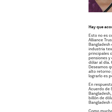
Hay que aco
Esto no es c
Alliance Tru
Bangladesh 
industria te
principales 
pensiones y 
dólar al día
Deseamos qu
alto retorno
lograrlo es 
En respuesta
Acuerdo de S
Bangladesh, 
billón de dól
Bangladesh s
Como muchas 