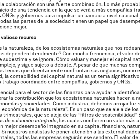
 la colaboración son una fuerte combinación. Lo más probabl
inicio de una tendencia en la que se verá a más compañías tra
 ONGs y gobiernos para impulsar un cambio a nivel nacional 
todas las partes de la sociedad tienen un papel que desemp
cione mejor.
valioso recurso
e la naturaleza, de los ecosistemas naturales que nos rodean
as dependen literalmente? Con mucha frecuencia, el valor de
e subestima y se ignora. Cómo valuar y manejar el capital nat
plejo, y sigue sujeto a debate. A pesar de que muchas com
s temas que directamente confrontan sus negocios, como el
d, la contabilidad del capital natural es un tema significativ
 trabajo coordinado entre compañías, gobiernos y ONGs.
ncial para el sector de las finanzas para ayudar a identificar 
orar la contribución que los ecosistemas naturales hacen a n
onomías y sociedades. Como industria, debemos arrojar luz s
ad económica de la naturaleza”. Es un paso que se aleja de los
 trimestrales, que se aleja de las “filtros de sostenibilidad”
s de valuación integrada
, los cuales confieren un valor más a
 mejor desempeño integrado en su capital financiero, natura
Si nuestros analistas le ponen atención a las externalidades
ales, todas las empresas seguirán ese sendero. El valor de 