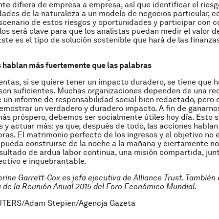
e difiera de empresa a empresa, así que identificar el riesg
dades de la naturaleza a un modelo de negocios particular, c
escenario de estos riesgos y oportunidades y participar con
los será clave para que los analistas puedan medir el valor de
Este es el tipo de solución sostenible que hará de las finanza
 hablan más fuertemente que las palabras
entas, si se quiere tener un impacto duradero, se tiene que h
son suficientes. Muchas organizaciones dependen de una re
 un informe de responsabilidad social bien redactado, pero
emostrar un verdadero y duradero impacto. A fin de ganarno
más próspero, debemos ser socialmente útiles hoy día. Esto s
 y actuar más: ya que, después de todo, las acciones hablan
bras. El matrimonio perfecto de los ingresos y el objetivo no 
 pueda construirse de la noche a la mañana y ciertamente no
resultado de ardua labor continua, una misión compartida, jun
ectivo e inquebrantable.
rine Garrett-Cox es jefa ejecutiva de Alliance Trust. También 
 de la Reunión Anual 2015 del Foro Económico Mundial.
UTERS/Adam Stepien/Agencja Gazeta