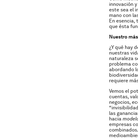
innovación y
este sea el 
mano con las
En esencia, 
que ésta fun
Nuestro más 
¿Y qué hay d
nuestras vid
naturaleza s
problema com
abordando lo
biodiversida
requiere más
Vemos el pote
cuentas, val
negocios, ec
“invisibilid
las ganancias
hacia
modelo
empresas con
combinados. 
medioambient