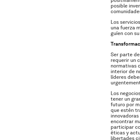
positivament
posible inve
comunidades 
Los servicio
una fuerza m
guíen con su
Transformaci
Ser parte de
requerir un 
normativas ca
interior de 
líderes debe
urgentemente
Los negocios
tener un gra
futuro por m
que estén tr
innovadoras 
encontrar ma
participar c
éticas y act
libertades c