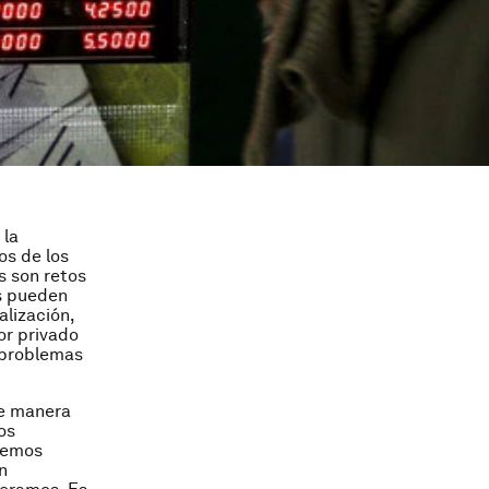
 la
os de los
s son retos
os pueden
alización,
or privado
 problemas
de manera
os
ebemos
n