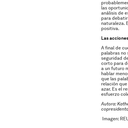
probablement
las oportuni
análisis de 
para debatir
naturaleza. 
positiva.
Las acciones
A final de cu
palabras no 
seguridad de
corto para d
a un futuro 
hablar menos
que las pala
relación que
azar. Es el 
esfuerzo col
Autora: Kathe
copresidenta
Imagen: RE