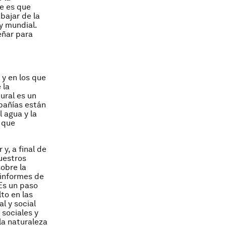
e es que
bajar de la
y mundial.
eñar para
 y en los que
 la
ural es un
pañías están
 agua y la
o que
y, a final de
uestros
obre la
 informes de
 Es un paso
lto en las
l y social
 sociales y
la naturaleza