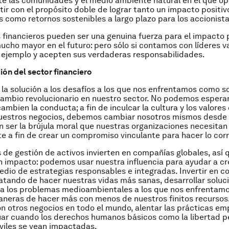
e las comunidades y el medio ambiente natural en el que o
rtir con el propósito doble de lograr tanto un impacto positiv
como retornos sostenibles a largo plazo para los accionista
s financieros pueden ser una genuina fuerza para el impacto p
ucho mayor en el futuro: pero sólo si contamos con líderes v
 ejemplo y acepten sus verdaderas responsabilidades.
ón del sector financiero
 la solución a los desafíos a los que nos enfrentamos como s
cambio revolucionario en nuestro sector. No podemos esperar
mbien la conducta; a fin de inculcar la cultura y los valores
nuestros negocios, debemos cambiar nosotros mismos desde 
n ser la brújula moral que nuestras organizaciones necesitan
 a fin de crear un compromiso vinculante para hacer lo corr
 de gestión de activos invierten en compañías globales, as
n impacto: podemos usar nuestra influencia para ayudar a cr
edio de estrategias responsables e integradas. Invertir en 
atando de hacer nuestras vidas más sanas, desarrollar soluc
a los problemas medioambientales a los que nos enfrentamo
neras de hacer más con menos de nuestros finitos recursos.
on otros negocios en todo el mundo, alentar las prácticas em
uar cuando los derechos humanos básicos como la libertad pe
iviles se vean impactadas.