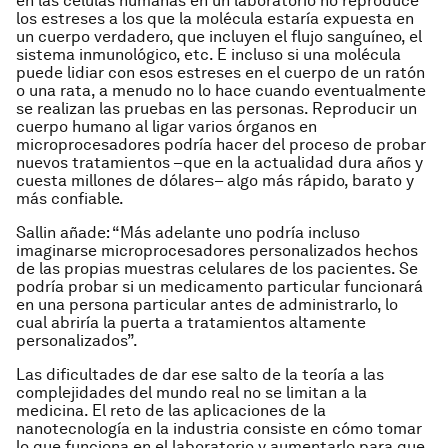
en las células humanas en un laboratorio no reproduce
los estreses a los que la molécula estaría expuesta en
un cuerpo verdadero, que incluyen el flujo sanguíneo, el
sistema inmunológico, etc. E incluso si una molécula
puede lidiar con esos estreses en el cuerpo de un ratón
o una rata, a menudo no lo hace cuando eventualmente
se realizan las pruebas en las personas. Reproducir un
cuerpo humano al ligar varios órganos en
microprocesadores podría hacer del proceso de probar
nuevos tratamientos –que en la actualidad dura años y
cuesta millones de dólares– algo más rápido, barato y
más confiable.
Sallin añade: “Más adelante uno podría incluso
imaginarse microprocesadores personalizados hechos
de las propias muestras celulares de los pacientes. Se
podría probar si un medicamento particular funcionará
en una persona particular antes de administrarlo, lo
cual abriría la puerta a tratamientos altamente
personalizados”.
Las dificultades de dar ese salto de la teoría a las
complejidades del mundo real no se limitan a la
medicina. El reto de las aplicaciones de la
nanotecnología en la industria consiste en cómo tomar
lo que funciona en el laboratorio y aumentarlo para que