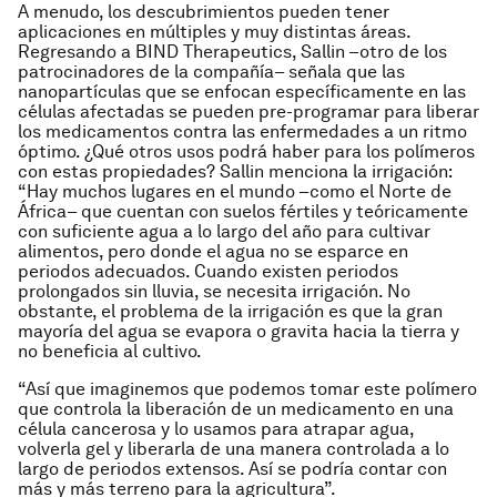
A menudo, los descubrimientos pueden tener
aplicaciones en múltiples y muy distintas áreas.
Regresando a BIND Therapeutics, Sallin –otro de los
patrocinadores de la compañía– señala que las
nanopartículas que se enfocan específicamente en las
células afectadas se pueden pre-programar para liberar
los medicamentos contra las enfermedades a un ritmo
óptimo. ¿Qué otros usos podrá haber para los polímeros
con estas propiedades? Sallin menciona la irrigación:
“Hay muchos lugares en el mundo –como el Norte de
África– que cuentan con suelos fértiles y teóricamente
con suficiente agua a lo largo del año para cultivar
alimentos, pero donde el agua no se esparce en
periodos adecuados. Cuando existen periodos
prolongados sin lluvia, se necesita irrigación. No
obstante, el problema de la irrigación es que la gran
mayoría del agua se evapora o gravita hacia la tierra y
no beneficia al cultivo.
“
Así que imaginemos que podemos tomar este polímero
que controla la liberación de un medicamento en una
célula cancerosa y lo usamos para atrapar agua,
volverla gel y liberarla de una manera controlada a lo
largo de periodos extensos. Así se podría contar con
más y más terreno para la agricultura”.