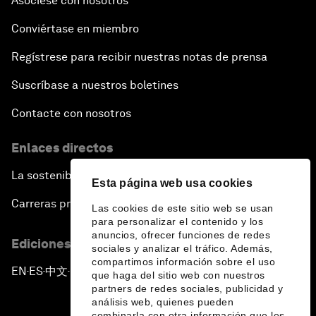
Asóciese con nosotros
Conviértase en miembro
Regístrese para recibir nuestras notas de prensa
Suscríbase a nuestros boletines
Contacte con nosotros
Enlaces directos
La sostenibilidad en el Foro
Esta página web usa cookies
Carreras profesionales
Las cookies de este sitio web se usan
para personalizar el contenido y los
anuncios, ofrecer funciones de redes
Ediciones en otros idiomas
sociales y analizar el tráfico. Además,
compartimos información sobre el uso
EN
ES
中文
日本語
▪
▪
▪
que haga del sitio web con nuestros
partners de redes sociales, publicidad y
análisis web, quienes pueden
combinarla con otra información que les